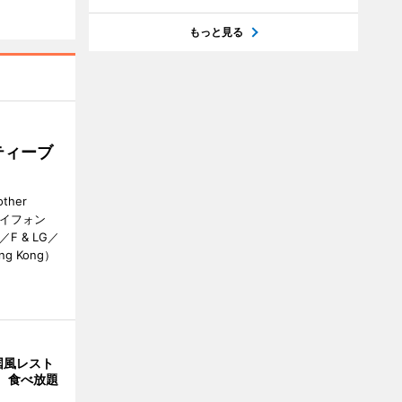
もっと見る
ティーブ
her
カイフォン
 & LG／
Hong Kong）
国風レスト
」 食べ放題