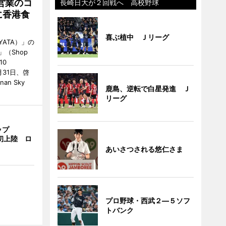
営業のコ
長崎日大が２回戦へ 高校野球
に香港食
喜ぶ植中 Ｊリーグ
ATA）」の
」（Shop
10
が7月31日、啓
an Sky
鹿島、逆転で白星発進 Ｊ
リーグ
ップ
港初上陸 ロ
あいさつされる悠仁さま
プロ野球・西武２―５ソフ
トバンク