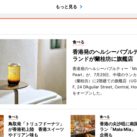
もっと見る
食べる
香港発のヘルシーバブル
ランドが蘭桂坊に旗艦店
香港発のヘルシーバブルティー「Mot
Pearl」が、7月29日、中環のラン
（蘭桂坊）に2階建ての旗艦店（UG／F
F, 24 D’Aguilar Street, Central, 
をオープンした。
食べる
食べる
鳥取発「トリュフドーナツ」
香港の尖沙咀に南
が香港初上陸 香港スイーツ
ラン「Mala Mia
やドリアン味も
企画も