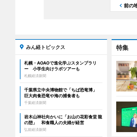
前の
みん経トピックス
特集
札幌・AOAOで進化学ぶスタンプラリ
ー 小学生向けラボツアーも
札幌経済新聞
千葉県立中央博物館で「ちば恐竜博」
巨大肉食恐竜や海の捕食者も
千葉経済新聞
岩木山神社向かいに「お山の花彩食堂 龍
の憩」 和食職人の夫婦が経営
弘前経済新聞