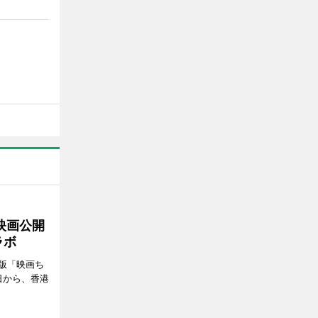
映画公開
ラボ
版「映画ち
日から、香港