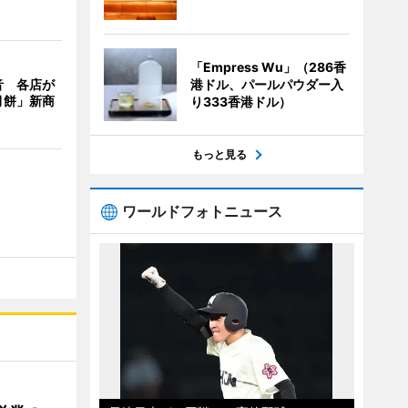
「Empress Wu」（286香
港ドル、パールパウダー入
音 各店が
月餅」新商
り333香港ドル）
もっと見る
ワールドフォトニュース