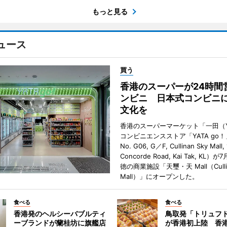
もっと見る
ュース
買う
香港のスーパーが24時間
ンビニ 日本式コンビニ
文化を
香港のスーパーマーケット「一田（Y
コンビニエンスストア「YATA go！
No. G06, G／F, Cullinan Sky Mall, 
Concorde Road, Kai Tak, KL）
徳の商業施設「天璽・天 Mall（Cullin
Mall）」にオープンした。
食べる
食べる
香港発のヘルシーバブルティ
鳥取発「トリュフ
ーブランドが蘭桂坊に旗艦店
が香港初上陸 香