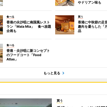
やドリアン味も
食べる
買う
香港の尖沙咀に南国風レスト
香港に中秋節の足
ラン「Mala Mia」 食べ放題
趣向を凝らした「
企画も
品
食べる
香港・尖沙咀に新コンセプト
のフードコート「Food
Atlas」
もっと見る
買う