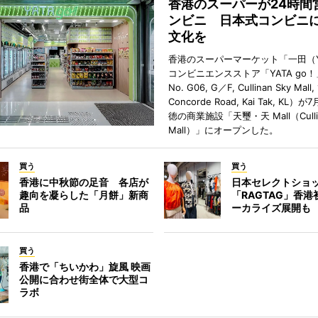
香港のスーパーが24時間
ンビニ 日本式コンビニ
文化を
香港のスーパーマーケット「一田（Y
コンビニエンスストア「YATA go！
No. G06, G／F, Cullinan Sky Mall, 
Concorde Road, Kai Tak, KL）
徳の商業施設「天璽・天 Mall（Cullin
Mall）」にオープンした。
買う
買う
香港に中秋節の足音 各店が
日本セレクトショ
趣向を凝らした「月餅」新商
「RAGTAG」香
品
ーカライズ展開も
買う
香港で「ちいかわ」旋風 映画
公開に合わせ街全体で大型コ
ラボ