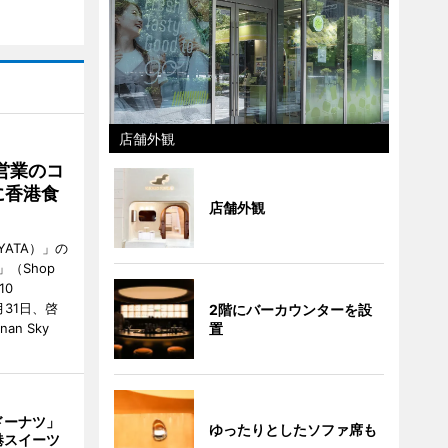
店舗外観
営業のコ
に香港食
店舗外観
ATA）」の
」（Shop
10
が7月31日、啓
2階にバーカウンターを設
置
an Sky
ドーナツ」
ゆったりとしたソファ席も
港スイーツ