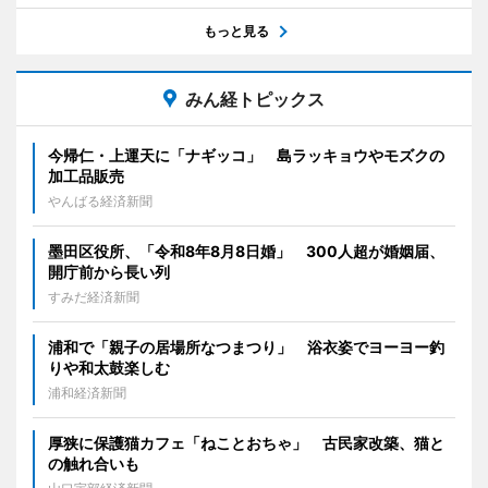
もっと見る
みん経トピックス
今帰仁・上運天に「ナギッコ」 島ラッキョウやモズクの
加工品販売
やんばる経済新聞
墨田区役所、「令和8年8月8日婚」 300人超が婚姻届、
開庁前から長い列
すみだ経済新聞
浦和で「親子の居場所なつまつり」 浴衣姿でヨーヨー釣
りや和太鼓楽しむ
浦和経済新聞
厚狭に保護猫カフェ「ねことおちゃ」 古民家改築、猫と
の触れ合いも