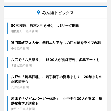
みん経トピックス
SC相模原、熊本と引き分け J3リーグ開幕
相模原町田経済新聞
関門海峡花火大会、無料エリアなしの門司側をライブ配信
小倉経済新聞
八広で「八八祭り」 1500人が提灯行列、多幸アートも
すみだ経済新聞
八戸の「騎馬打毬」、若手騎手の姿勇ましく 20年ぶりの
正式参拝も
八戸経済新聞
河津で「ジビエバーガー体験」 小中学生30人が参加、鳥
獣被害学ぶ講座も
伊豆下田経済新聞