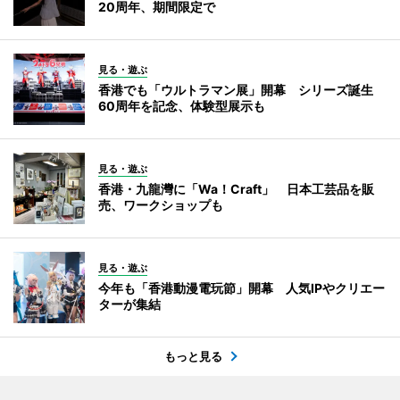
20周年、期間限定で
見る・遊ぶ
香港でも「ウルトラマン展」開幕 シリーズ誕生
60周年を記念、体験型展示も
見る・遊ぶ
香港・九龍灣に「Wa！Craft」 日本工芸品を販
売、ワークショップも
見る・遊ぶ
今年も「香港動漫電玩節」開幕 人気IPやクリエー
ターが集結
もっと見る