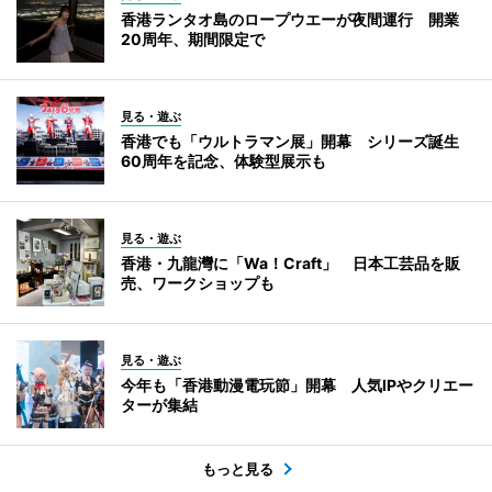
香港ランタオ島のロープウエーが夜間運行 開業
20周年、期間限定で
見る・遊ぶ
香港でも「ウルトラマン展」開幕 シリーズ誕生
60周年を記念、体験型展示も
見る・遊ぶ
香港・九龍灣に「Wa！Craft」 日本工芸品を販
売、ワークショップも
見る・遊ぶ
今年も「香港動漫電玩節」開幕 人気IPやクリエー
ターが集結
もっと見る