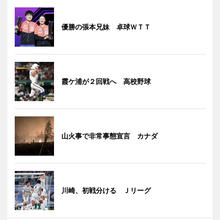
優勝の張本兄妹 卓球ＷＴＴ
霞ケ浦が２回戦へ 高校野球
山火事で非常事態宣言 カナダ
川崎、初戦分ける Ｊリーグ