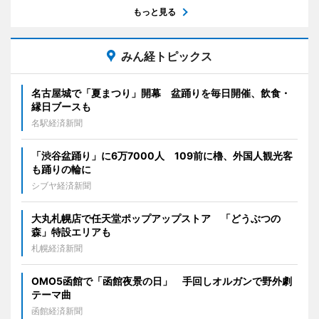
もっと見る
みん経トピックス
名古屋城で「夏まつり」開幕 盆踊りを毎日開催、飲食・
縁日ブースも
名駅経済新聞
「渋谷盆踊り」に6万7000人 109前に櫓、外国人観光客
も踊りの輪に
シブヤ経済新聞
大丸札幌店で任天堂ポップアップストア 「どうぶつの
森」特設エリアも
札幌経済新聞
OMO5函館で「函館夜景の日」 手回しオルガンで野外劇
テーマ曲
函館経済新聞