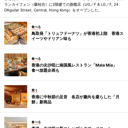
ランカイフォン（蘭桂坊）に2階建ての旗艦店（UG／F & LG／F, 24
D’Aguilar Street, Central, Hong Kong）をオープンした。
食べる
鳥取発「トリュフドーナツ」が香港初上陸 香港ス
イーツやドリアン味も
食べる
香港の尖沙咀に南国風レストラン「Mala Mia」
食べ放題企画も
買う
香港に中秋節の足音 各店が趣向を凝らした「月
餅」新商品
食べる