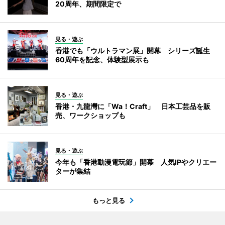
20周年、期間限定で
見る・遊ぶ
香港でも「ウルトラマン展」開幕 シリーズ誕生
60周年を記念、体験型展示も
見る・遊ぶ
香港・九龍灣に「Wa！Craft」 日本工芸品を販
売、ワークショップも
見る・遊ぶ
今年も「香港動漫電玩節」開幕 人気IPやクリエー
ターが集結
もっと見る