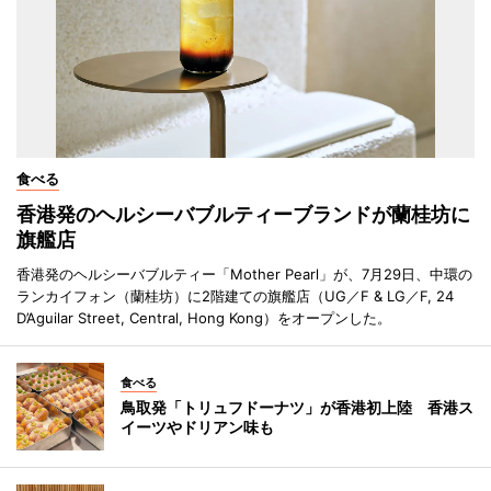
食べる
香港発のヘルシーバブルティーブランドが蘭桂坊に
旗艦店
香港発のヘルシーバブルティー「Mother Pearl」が、7月29日、中環の
ランカイフォン（蘭桂坊）に2階建ての旗艦店（UG／F & LG／F, 24
D’Aguilar Street, Central, Hong Kong）をオープンした。
食べる
鳥取発「トリュフドーナツ」が香港初上陸 香港ス
イーツやドリアン味も