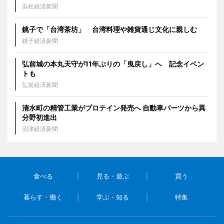
浜松経済新聞
銚子で「台湾茶坊」 台湾料理や雑貨通じ文化に親しむ
銚子経済新聞
弘前城の本丸天守が11年ぶりの「曳戻し」へ 記念イベン
トも
弘前経済新聞
清水町の精管工業がプロテイン発売へ 自動車パーツから異
分野初進出
沼津経済新聞
食べる
見る・遊ぶ
買う
暮らす・働く
学ぶ・知る
特集