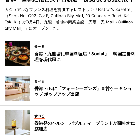
カジュアルなフランス料理を提供するレストラン「Bistrot's Suzette」
（Shop No. G02, G／F, Cullinan Sky Mall, 10 Concorde Road, Kai
Tak, KL）が8月4日、九龍・啓徳の商業施設「天璽・天 Mall（Cullinan
Sky Mall）」にオープンした。
食べる
香港・九龍塘に韓国料理店「Social」 韓国定番料
理を現代風に
食べる
香港・ifcに「フォーシーズンズ」直営ケーキショ
ップ ポップアップ出店
食べる
香港発のヘルシーバブルティーブランドが蘭桂坊に
旗艦店