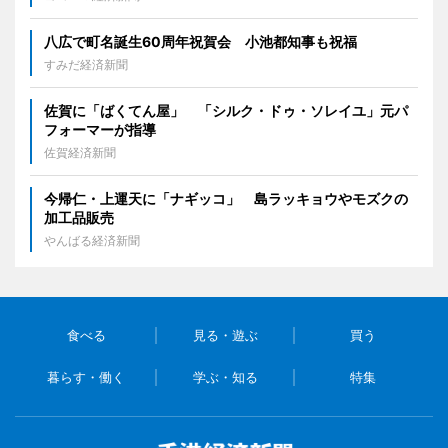
八広で町名誕生60周年祝賀会 小池都知事も祝福
すみだ経済新聞
佐賀に「ばくてん屋」 「シルク・ドゥ・ソレイユ」元パ
フォーマーが指導
佐賀経済新聞
今帰仁・上運天に「ナギッコ」 島ラッキョウやモズクの
加工品販売
やんばる経済新聞
食べる
見る・遊ぶ
買う
暮らす・働く
学ぶ・知る
特集