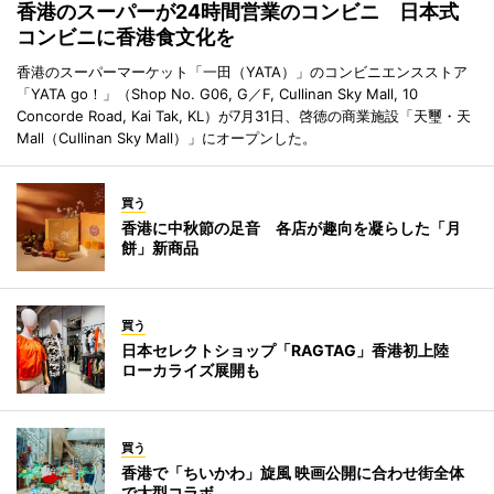
香港のスーパーが24時間営業のコンビニ 日本式
コンビニに香港食文化を
香港のスーパーマーケット「一田（YATA）」のコンビニエンスストア
「YATA go！」（Shop No. G06, G／F, Cullinan Sky Mall, 10
Concorde Road, Kai Tak, KL）が7月31日、啓徳の商業施設「天璽・天
Mall（Cullinan Sky Mall）」にオープンした。
買う
香港に中秋節の足音 各店が趣向を凝らした「月
餅」新商品
買う
日本セレクトショップ「RAGTAG」香港初上陸
ローカライズ展開も
買う
香港で「ちいかわ」旋風 映画公開に合わせ街全体
で大型コラボ