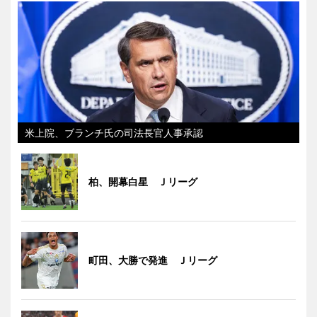
米上院、ブランチ氏の司法長官人事承認
柏、開幕白星 Ｊリーグ
町田、大勝で発進 Ｊリーグ