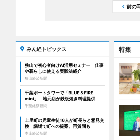
前の
みん経トピックス
特集
狭山で初心者向けAI活用セミナー 仕事
や暮らしに使える実践法紹介
狭山経済新聞
千葉ポートタワーで「BLUE＆FIRE
mini」 地元店が鉄板焼き料理提供
千葉経済新聞
上里町の児童生徒16人が町長らと意見交
換 議場で町への提案、再質問も
本庄経済新聞