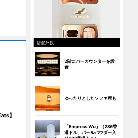
店舗外観
2階にバーカウンターを設
置
】
ゆったりとしたソファ席も
ats】
「Empress Wu」（286香
港ドル、パールパウダー入