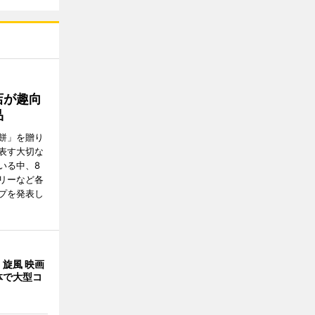
店が趣向
品
餅」を贈り
表す大切な
いる中、8
リーなど各
プを発表し
旋風 映画
体で大型コ