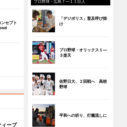
プロ野球・広島７―１１巨人
「デジポリス」普及呼び掛
コンセプト
け
ood
プロ野球・オリックス１―
３楽天
佐野日大、２回戦へ 高校
野球
平和への祈り、灯籠流しに
ティーブ