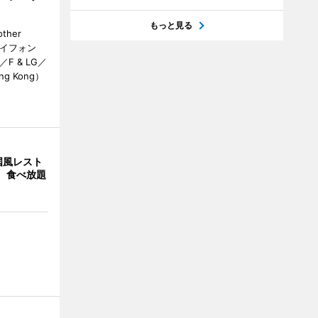
もっと見る
her
カイフォン
 & LG／
Hong Kong）
国風レスト
」 食べ放題