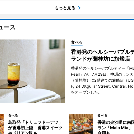
もっと見る
ュース
食べる
香港発のヘルシーバブル
ランドが蘭桂坊に旗艦店
香港発のヘルシーバブルティー「Mot
Pearl」が、7月29日、中環のラン
（蘭桂坊）に2階建ての旗艦店（UG／F
F, 24 D’Aguilar Street, Central, 
をオープンした。
食べる
食べる
鳥取発「トリュフドーナツ」
香港の尖沙咀に南
が香港初上陸 香港スイーツ
ラン「Mala Mia
やドリアン味も
企画も