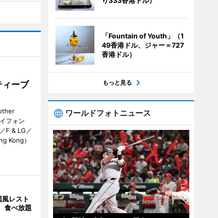
り333香港ドル）
「Fountain of Youth」（1
49香港ドル、ジャー＝727
香港ドル）
もっと見る
ティーブ
her
ワールドフォトニュース
カイフォン
 & LG／
Hong Kong）
国風レスト
」 食べ放題