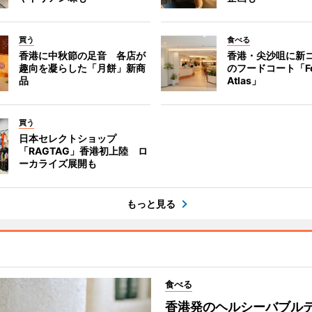
買う
食べる
香港に中秋節の足音 各店が
香港・尖沙咀に新
趣向を凝らした「月餅」新商
のフードコート「F
品
Atlas」
買う
日本セレクトショップ
「RAGTAG」香港初上陸 ロ
ーカライズ展開も
もっと見る
食べる
香港発のヘルシーバブル