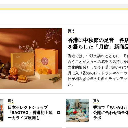
買う
香港に中秋節の足音 各
を凝らした「月餅」新商
香港では、中秋の訪れとともに「月
合うことが人々への感謝の気持ちを
文化的慣習として今も受け継がれて
月に入り香港のレストランやベーカ
社が相次ぎ今年の月餅のラインアッ
た。
買う
買う
日本セレクトショップ
香港で「ちいかわ」
「RAGTAG」香港初上陸 ロ
公開に合わせ街全
ーカライズ展開も
ラボ