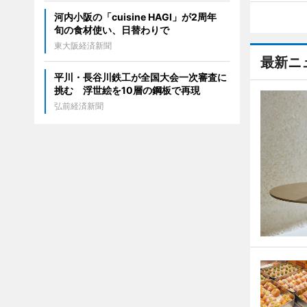
河内小阪の「cuisine HAGI」が2周年
旬の食材使い、日替わりで
東大阪経済新聞
最新ニ
平川・長谷川鉄工が全国大会一次審査に
挑む 浮世絵を10層の鋼板で再現
弘前経済新聞