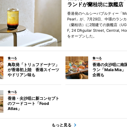
ランドが蘭桂坊に旗艦店
香港発のヘルシーバブルティー「Mot
Pearl」が、7月29日、中環のラン
（蘭桂坊）に2階建ての旗艦店（UG／F
F, 24 D’Aguilar Street, Central, 
をオープンした。
食べる
食べる
鳥取発「トリュフドーナツ」
香港の尖沙咀に南
が香港初上陸 香港スイーツ
ラン「Mala Mia
やドリアン味も
企画も
食べる
香港・尖沙咀に新コンセプト
のフードコート「Food
Atlas」
もっと見る