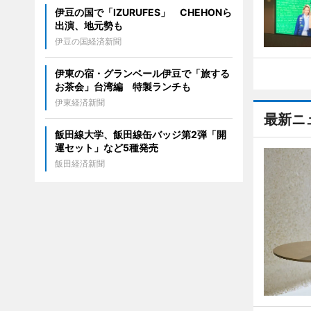
伊豆の国で「IZURUFES」 CHEHONら
出演、地元勢も
伊豆の国経済新聞
伊東の宿・グランベール伊豆で「旅する
お茶会」台湾編 特製ランチも
伊東経済新聞
最新ニ
飯田線大学、飯田線缶バッジ第2弾「開
運セット」など5種発売
飯田経済新聞