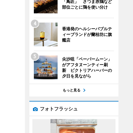
「鳥匠」 さつま赤鶏など
部位ごとに鶏を使い分け
香港発のヘルシーバブルテ
ィーブランドが蘭桂坊に旗
艦店
尖沙咀「ペーパームーン」
がアフタヌーンティー刷
新 ビクトリアハーバーの
夕日を見ながら
もっと見る
フォトフラッシュ