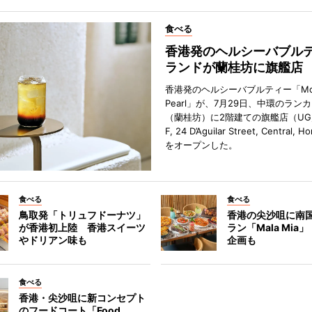
食べる
香港発のヘルシーバブル
ランドが蘭桂坊に旗艦店
香港発のヘルシーバブルティー「Mot
Pearl」が、7月29日、中環のラン
（蘭桂坊）に2階建ての旗艦店（UG／F
F, 24 D’Aguilar Street, Central, 
をオープンした。
食べる
食べる
鳥取発「トリュフドーナツ」
香港の尖沙咀に南
が香港初上陸 香港スイーツ
ラン「Mala Mia
やドリアン味も
企画も
食べる
香港・尖沙咀に新コンセプト
のフードコート「Food