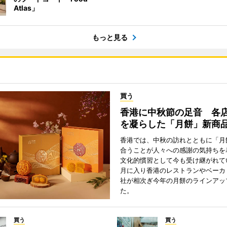
Atlas」
もっと見る
買う
香港に中秋節の足音 各
を凝らした「月餅」新商
香港では、中秋の訪れとともに「月
合うことが人々への感謝の気持ちを
文化的慣習として今も受け継がれて
月に入り香港のレストランやベーカ
社が相次ぎ今年の月餅のラインアッ
た。
買う
買う