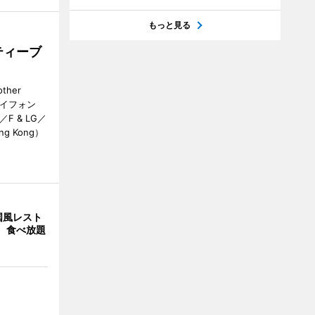
もっと見る
ティーブ
her
カイフォン
 & LG／
Hong Kong）
国風レスト
」 食べ放題