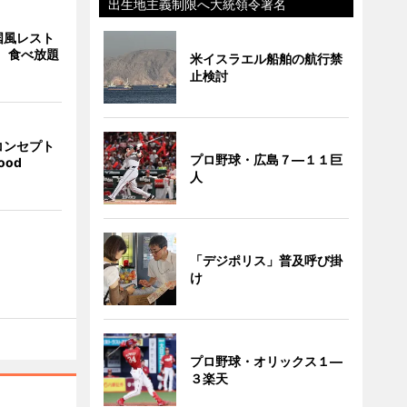
出生地主義制限へ大統領令署名
国風レスト
」 食べ放題
米イスラエル船舶の航行禁
止検討
コンセプト
プロ野球・広島７―１１巨
ood
人
「デジポリス」普及呼び掛
け
プロ野球・オリックス１―
３楽天