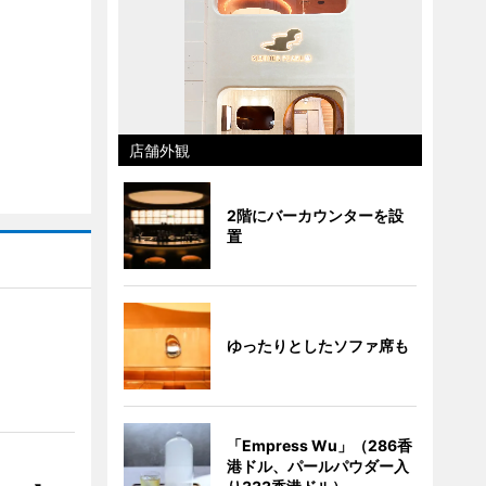
店舗外観
2階にバーカウンターを設
置
ゆったりとしたソファ席も
】
「Empress Wu」（286香
港ドル、パールパウダー入