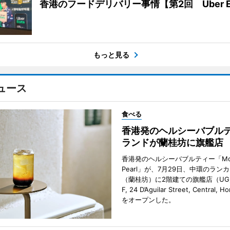
香港のフードデリバリー事情【第2回 Uber E
もっと見る
ュース
食べる
香港発のヘルシーバブル
ランドが蘭桂坊に旗艦店
香港発のヘルシーバブルティー「Mot
Pearl」が、7月29日、中環のラン
（蘭桂坊）に2階建ての旗艦店（UG／F
F, 24 D’Aguilar Street, Central, 
をオープンした。