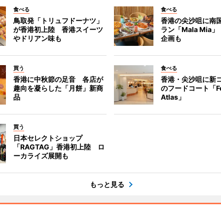
食べる
食べる
鳥取発「トリュフドーナツ」
香港の尖沙咀に南
が香港初上陸 香港スイーツ
ラン「Mala Mia
やドリアン味も
企画も
買う
食べる
香港に中秋節の足音 各店が
香港・尖沙咀に新
趣向を凝らした「月餅」新商
のフードコート「F
品
Atlas」
買う
日本セレクトショップ
「RAGTAG」香港初上陸 ロ
ーカライズ展開も
もっと見る