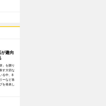
店が趣向
品
餅」を贈り
表す大切な
いる中、8
リーなど各
プを発表し