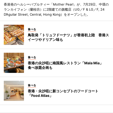
香港発のヘルシーバブルティー「Mother Pearl」が、7月29日、中環の
ランカイフォン（蘭桂坊）に2階建ての旗艦店（UG／F & LG／F, 24
D’Aguilar Street, Central, Hong Kong）をオープンした。
食べる
鳥取発「トリュフドーナツ」が香港初上陸 香港ス
イーツやドリアン味も
食べる
香港の尖沙咀に南国風レストラン「Mala Mia」
食べ放題企画も
食べる
香港・尖沙咀に新コンセプトのフードコート
「Food Atlas」