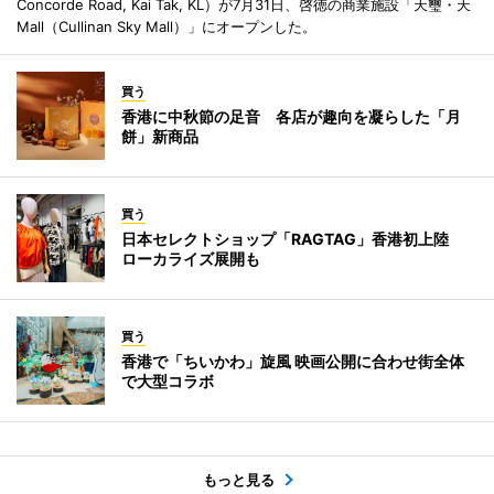
Concorde Road, Kai Tak, KL）が7月31日、啓徳の商業施設「天璽・天
Mall（Cullinan Sky Mall）」にオープンした。
買う
香港に中秋節の足音 各店が趣向を凝らした「月
餅」新商品
買う
日本セレクトショップ「RAGTAG」香港初上陸
ローカライズ展開も
買う
香港で「ちいかわ」旋風 映画公開に合わせ街全体
で大型コラボ
もっと見る