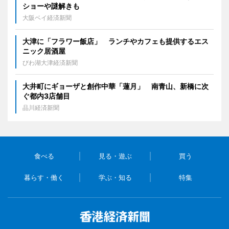
ショーや謎解きも
大阪ベイ経済新聞
大津に「フラワー飯店」 ランチやカフェも提供するエス
ニック居酒屋
びわ湖大津経済新聞
大井町にギョーザと創作中華「蓮月」 南青山、新橋に次
ぐ都内3店舗目
品川経済新聞
食べる
見る・遊ぶ
買う
暮らす・働く
学ぶ・知る
特集