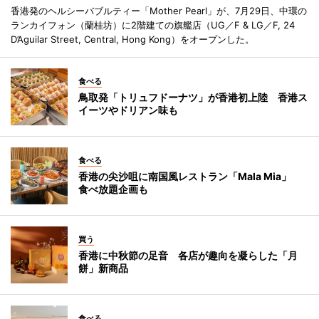
香港発のヘルシーバブルティー「Mother Pearl」が、7月29日、中環の
ランカイフォン（蘭桂坊）に2階建ての旗艦店（UG／F & LG／F, 24
D’Aguilar Street, Central, Hong Kong）をオープンした。
食べる
鳥取発「トリュフドーナツ」が香港初上陸 香港ス
イーツやドリアン味も
食べる
香港の尖沙咀に南国風レストラン「Mala Mia」
食べ放題企画も
買う
香港に中秋節の足音 各店が趣向を凝らした「月
餅」新商品
食べる