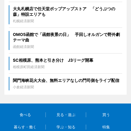
大丸札幌店で任天堂ポップアップストア 「どうぶつの
森」特設エリアも
札幌経済新聞
OMO5函館で「函館夜景の日」 手回しオルガンで野外劇
テーマ曲
函館経済新聞
SC相模原、熊本と引き分け J3リーグ開幕
相模原町田経済新聞
関門海峡花火大会、無料エリアなしの門司側をライブ配信
小倉経済新聞
食べる
見る・遊ぶ
買う
暮らす・働く
学ぶ・知る
特集