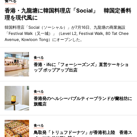
食べる
香港・九龍塘に韓国料理店「Social」 韓国定番料
理を現代風に
韓国料理店「Social（ソーシャル）」が7月16日、九龍塘の商業施設
「Festival Walk（又一城）」（Level L2, Festival Walk, 80 Tat Chee
Avenue, Kowloon Tong）にオープンした。
食べる
香港・ifcに「フォーシーズンズ」直営ケーキショ
ップ ポップアップ出店
食べる
香港発のヘルシーバブルティーブランドが蘭桂坊に
旗艦店
食べる
鳥取発「トリュフドーナツ」が香港初上陸 香港ス