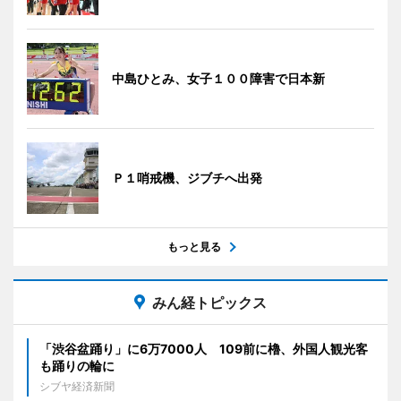
中島ひとみ、女子１００障害で日本新
Ｐ１哨戒機、ジブチへ出発
もっと見る
みん経トピックス
「渋谷盆踊り」に6万7000人 109前に櫓、外国人観光客
も踊りの輪に
シブヤ経済新聞