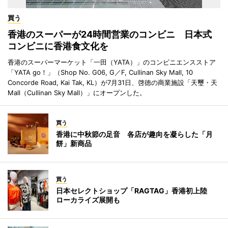
買う
香港のスーパーが24時間営業のコンビニ 日本式
コンビニに香港食文化を
香港のスーパーマーケット「一田（YATA）」のコンビニエンスストア
「YATA go！」（Shop No. G06, G／F, Cullinan Sky Mall, 10
Concorde Road, Kai Tak, KL）が7月31日、啓徳の商業施設「天璽・天
Mall（Cullinan Sky Mall）」にオープンした。
買う
香港に中秋節の足音 各店が趣向を凝らした「月
餅」新商品
買う
日本セレクトショップ「RAGTAG」香港初上陸
ローカライズ展開も