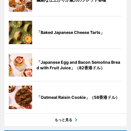
「Baked Japanese Cheese Tarts」
「Japanese Egg and Bacon Semolina Brea
d with Fruit Juice」（82香港ドル）
「Oatmeal Raisin Cookie」（58香港ドル）
もっと見る