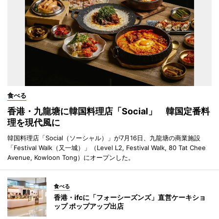
食べる
香港・九龍塘に韓国料理店「Social」 韓国定番料
理を現代風に
韓国料理店「Social（ソーシャル）」が7月16日、九龍塘の商業施設
「Festival Walk（又一城）」（Level L2, Festival Walk, 80 Tat Chee
Avenue, Kowloon Tong）にオープンした。
食べる
香港・ifcに「フォーシーズンズ」直営ケーキショ
ップ ポップアップ出店