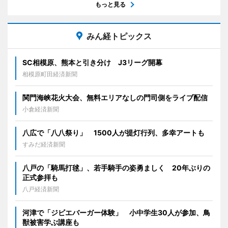
もっと見る
みん経トピックス
SC相模原、熊本と引き分け J3リーグ開幕
相模原町田経済新聞
関門海峡花火大会、無料エリアなしの門司側をライブ配信
小倉経済新聞
八広で「八八祭り」 1500人が提灯行列、多幸アートも
すみだ経済新聞
八戸の「騎馬打毬」、若手騎手の姿勇ましく 20年ぶりの
正式参拝も
八戸経済新聞
河津で「ジビエバーガー体験」 小中学生30人が参加、鳥
獣被害学ぶ講座も