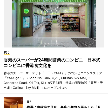
買う
香港のスーパーが24時間営業のコンビニ 日本式
コンビニに香港食文化を
香港のスーパーマーケット「一田（YATA）」のコンビニエンスストア
「YATA go！」（Shop No. G06, G／F, Cullinan Sky Mall, 10
Concorde Road, Kai Tak, KL）が7月31日、啓徳の商業施設「天璽・天
Mall（Cullinan Sky Mall）」にオープンした。
買う
香港に中秋節の足音 各店が趣向を凝らした「月