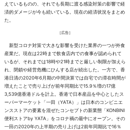
えているものの、それでも長期に渡る感染対策の影響で経
済的ダメージが今も続いている。現在の経済状況をまとめ
た。
［広告］
新型コロナ対策で大きな影響を受けた業界の一つが外食
産業だ。現在は22時まで飲食店内での食事が認められて
いるが、それまでは18時や21時までと厳しい制限が加えら
れ、閉鎖や経営危機にひんする店が続出した。一方で、香
港日清の2020年6月期の中間決算では自宅での滞在時間が
増えたことで売り上げが前年同期比で15.9％増の17億
3,539億香港ドルを計上。香港で日本産品を中心としたス
ーパーマーケット「一田（YATA）」は日本のコンビニエ
ンスストアの要素を混ぜたコンセプトの新業態「KONBINI
便利ストアby YATA」をコロナ禍の最中にオープン。その
一田の2020年の上半期の売り上げは2前年同期比で16％