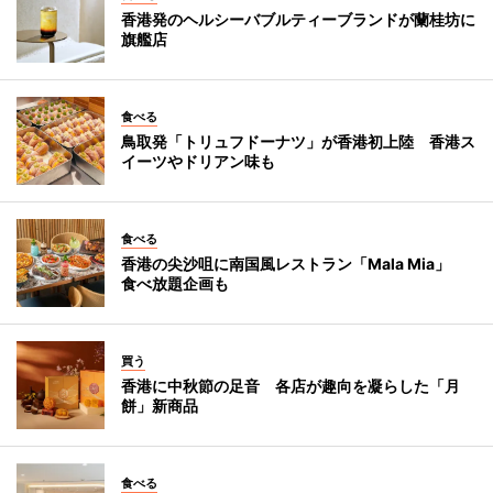
香港発のヘルシーバブルティーブランドが蘭桂坊に
旗艦店
食べる
鳥取発「トリュフドーナツ」が香港初上陸 香港ス
イーツやドリアン味も
食べる
香港の尖沙咀に南国風レストラン「Mala Mia」
食べ放題企画も
買う
香港に中秋節の足音 各店が趣向を凝らした「月
餅」新商品
食べる