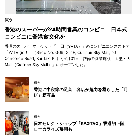
買う
香港のスーパーが24時間営業のコンビニ 日本式
コンビニに香港食文化を
香港のスーパーマーケット「一田（YATA）」のコンビニエンスストア
「YATA go！」（Shop No. G06, G／F, Cullinan Sky Mall, 10
Concorde Road, Kai Tak, KL）が7月31日、啓徳の商業施設「天璽・天
Mall（Cullinan Sky Mall）」にオープンした。
買う
香港に中秋節の足音 各店が趣向を凝らした「月
餅」新商品
買う
日本セレクトショップ「RAGTAG」香港初上陸
ローカライズ展開も