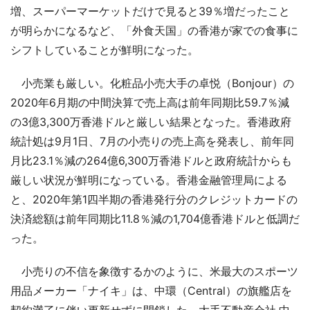
増、スーパーマーケットだけで見ると39％増だったこと
が明らかになるなど、「外食天国」の香港が家での食事に
シフトしていることが鮮明になった。
小売業も厳しい。化粧品小売大手の卓悦（Bonjour）の
2020年6月期の中間決算で売上高は前年同期比59.7％減
の3億3,300万香港ドルと厳しい結果となった。香港政府
統計処は9月1日、7月の小売りの売上高を発表し、前年同
月比23.1％減の264億6,300万香港ドルと政府統計からも
厳しい状況が鮮明になっている。香港金融管理局による
と、2020年第1四半期の香港発行分のクレジットカードの
決済総額は前年同期比11.8％減の1,704億香港ドルと低調だ
った。
小売りの不信を象徴するかのように、米最大のスポーツ
用品メーカー「ナイキ」は、中環（Central）の旗艦店を
契約満了に伴い更新せずに閉鎖した。大手不動産会社,中