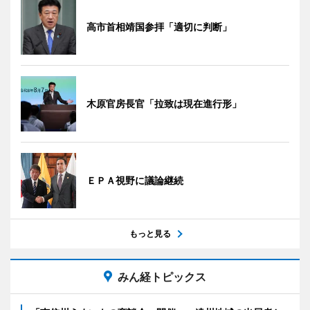
高市首相靖国参拝「適切に判断」
木原官房長官「拉致は現在進行形」
ＥＰＡ視野に議論継続
もっと見る
みん経トピックス