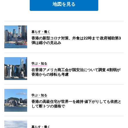
地図を見る
暮らす・働く
香港の新型コロナ対策、外食は22時まで 政府補助第3
弾は縮小の見込み
学ぶ・知る
在香港アメリカ商工会が国安法について調査 4割弱が
香港からの移転も考慮
学ぶ・知る
香港の高級住宅が世界一を維持 値下がりしても依然と
して断トツの価格で
暮らす・働く