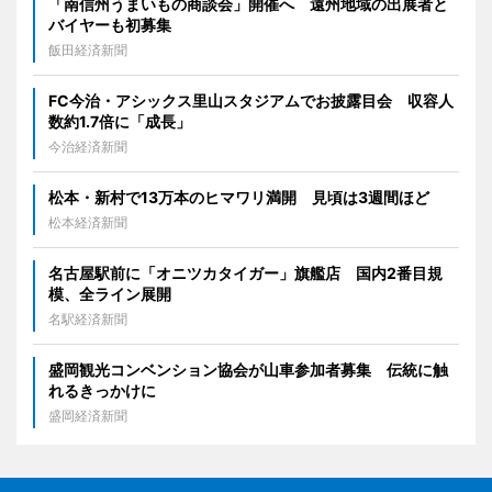
「南信州うまいもの商談会」開催へ 遠州地域の出展者と
バイヤーも初募集
飯田経済新聞
FC今治・アシックス里山スタジアムでお披露目会 収容人
数約1.7倍に「成長」
今治経済新聞
松本・新村で13万本のヒマワリ満開 見頃は3週間ほど
松本経済新聞
名古屋駅前に「オニツカタイガー」旗艦店 国内2番目規
模、全ライン展開
名駅経済新聞
盛岡観光コンベンション協会が山車参加者募集 伝統に触
れるきっかけに
盛岡経済新聞