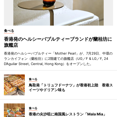
食べる
香港発のヘルシーバブルティーブランドが蘭桂坊に
旗艦店
香港発のヘルシーバブルティー「Mother Pearl」が、7月29日、中環の
ランカイフォン（蘭桂坊）に2階建ての旗艦店（UG／F & LG／F, 24
D’Aguilar Street, Central, Hong Kong）をオープンした。
食べる
鳥取発「トリュフドーナツ」が香港初上陸 香港ス
イーツやドリアン味も
食べる
香港の尖沙咀に南国風レストラン「Mala Mia」