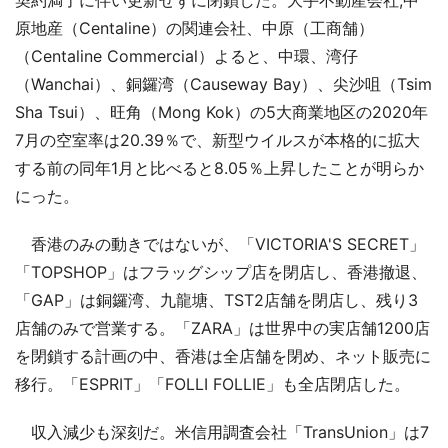
原地産（Centaline）の関連会社、中原（工商舗）
（Centaline Commercial）よると、中環、湾仔
（Wanchai）、銅鑼湾（Causeway Bay）、尖沙咀（Tsim
Sha Tsui）、旺角（Mong Kok）の5大商業地区の2020年
7月の空室率は20.39％で、新型ウイルスが本格的に拡大
する前の同年1月と比べると8.05％上昇したことが明らか
にった。
香港のみの動きではないが、「VICTORIA'S SECRET」
「TOPSHOP」はフラッグシップ店を閉店し、香港撤退、
「GAP」は銅鑼湾、九龍塘、TST2店舗を閉店し、残り3
店舗のみで営業する。「ZARA」は世界中の実店舗1200店
を閉鎖する計画の中、香港は全店舗を閉め、ネット販売に
移行。「ESPRIT」「FOLLI FOLLIE」も全店閉店した。
収入減少も深刻だ。米信用調査会社「TransUnion」は7