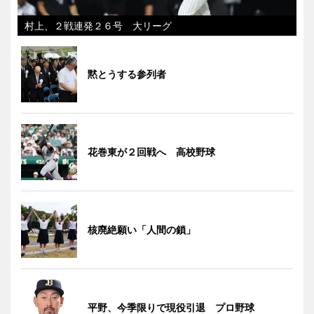
村上、２戦連発２６号 大リーグ
黙とうする参列者
花巻東が２回戦へ 高校野球
核廃絶願い「人間の鎖」
平野、今季限りで現役引退 プロ野球