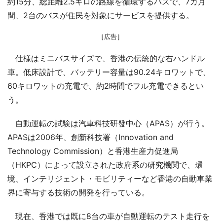
約15分、総距離2.5キロの路線を循環するバスで、7カ月
間、2台のバスが住民を対象にサービスを提供する。
［広告］
仕様はミニバスサイズで、香港の伝統的な右ハンドル
車。低床設計で、バッテリー容量は90.24キロワットで、
60キロワットの充電で、約2時間でフル充電できるとい
う。
自動運転の試験は汽車科技研發中心（APAS）が行う。
APASは2006年、創新科技署（Innovation and
Technology Commission）と香港生産力促進局
（HKPC）によって設立された政府系の研究機関で、環
境、インテリジェント・モビリティーなど香港の自動車業
界に寄与する技術の開発を行っている。
現在、香港では既に8台の車が自動運転のテスト走行を