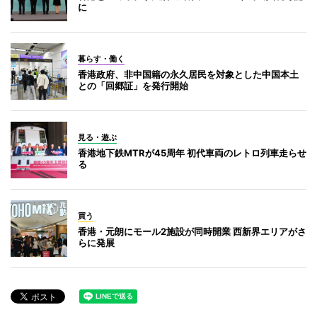
に
暮らす・働く
香港政府、非中国籍の永久居民を対象とした中国本土
との「回郷証」を発行開始
見る・遊ぶ
香港地下鉄MTRが45周年 初代車両のレトロ列車走らせ
る
買う
香港・元朗にモール2施設が同時開業 西新界エリアがさ
らに発展