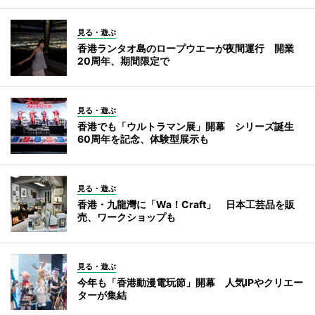
見る・遊ぶ
香港ランタオ島のロープウエーが夜間運行 開業
20周年、期間限定で
見る・遊ぶ
香港でも「ウルトラマン展」開幕 シリーズ誕生
60周年を記念、体験型展示も
見る・遊ぶ
香港・九龍灣に「Wa！Craft」 日本工芸品を販
売、ワークショップも
見る・遊ぶ
今年も「香港動漫電玩節」開幕 人気IPやクリエー
ターが集結