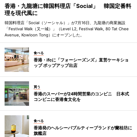
香港・九龍塘に韓国料理店「Social」 韓国定番料
理を現代風に
韓国料理店「Social（ソーシャル）」が7月16日、九龍塘の商業施設
「Festival Walk（又一城）」（Level L2, Festival Walk, 80 Tat Chee
Avenue, Kowloon Tong）にオープンした。
食べる
香港・ifcに「フォーシーズンズ」直営ケーキショ
ップ ポップアップ出店
買う
香港のスーパーが24時間営業のコンビニ 日本式
コンビニに香港食文化を
食べる
香港発のヘルシーバブルティーブランドが蘭桂坊に
旗艦店