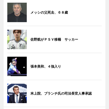
メッシの父死去、６８歳
佐野航がＰＳＶ移籍 サッカー
張本美和、４強入り
米上院、ブランチ氏の司法長官人事承認