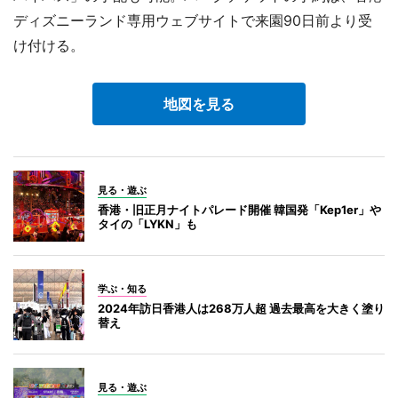
ディズニーランド専用ウェブサイトで来園90日前より受
け付ける。
地図を見る
見る・遊ぶ
香港・旧正月ナイトパレード開催 韓国発「Kep1er」や
タイの「LYKN」も
学ぶ・知る
2024年訪日香港人は268万人超 過去最高を大きく塗り
替え
見る・遊ぶ