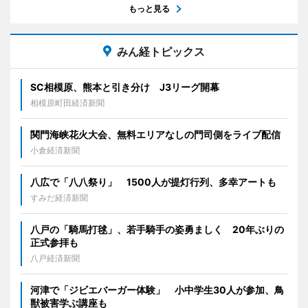
もっと見る
みん経トピックス
SC相模原、熊本と引き分け J3リーグ開幕
相模原町田経済新聞
関門海峡花火大会、無料エリアなしの門司側をライブ配信
小倉経済新聞
八広で「八八祭り」 1500人が提灯行列、多幸アートも
すみだ経済新聞
八戸の「騎馬打毬」、若手騎手の姿勇ましく 20年ぶりの
正式参拝も
八戸経済新聞
河津で「ジビエバーガー体験」 小中学生30人が参加、鳥
獣被害学ぶ講座も