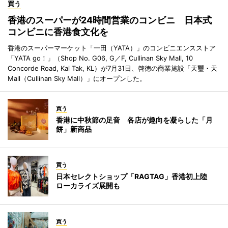
買う
香港のスーパーが24時間営業のコンビニ 日本式
コンビニに香港食文化を
香港のスーパーマーケット「一田（YATA）」のコンビニエンスストア
「YATA go！」（Shop No. G06, G／F, Cullinan Sky Mall, 10
Concorde Road, Kai Tak, KL）が7月31日、啓徳の商業施設「天璽・天
Mall（Cullinan Sky Mall）」にオープンした。
買う
香港に中秋節の足音 各店が趣向を凝らした「月
餅」新商品
買う
日本セレクトショップ「RAGTAG」香港初上陸
ローカライズ展開も
買う