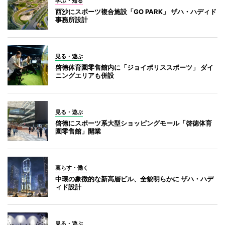
学ぶ・知る
西沙にスポーツ複合施設「GO PARK」 ザハ・ハディド
事務所設計
見る・遊ぶ
啓徳体育園零售館内に「ジョイポリススポーツ」 ダイ
ニングエリアも併設
見る・遊ぶ
啓徳にスポーツ系大型ショッピングモール「啓徳体育
園零售館」開業
暮らす・働く
中環の象徴的な新高層ビル、全貌明らかに ザハ・ハデ
ィド設計
見る・遊ぶ