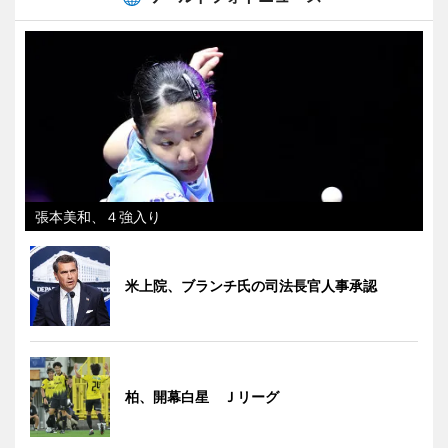
張本美和、４強入り
米上院、ブランチ氏の司法長官人事承認
柏、開幕白星 Ｊリーグ