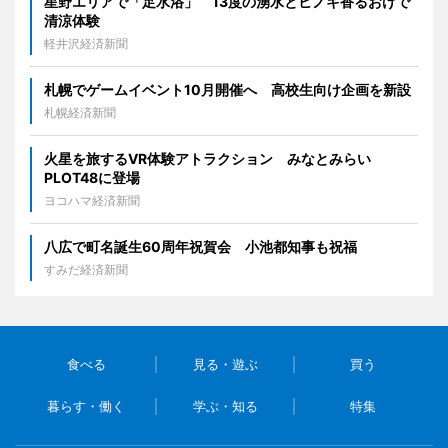
星野エリアで「足水浴」 13度の湧水とヒノキ香るおけで
清涼体験
軽井沢経済新聞
札幌でゲームイベント10月開催へ 高校生向け企画を新設
札幌経済新聞
火星を旅するVR体験アトラクション みなとみらい
PLOT48に登場
ヨコハマ経済新聞
八広で町名誕生60周年祝賀会 小池都知事も祝福
すみだ経済新聞
食べる
見る・遊ぶ
買う
暮らす・働く
学ぶ・知る
特集