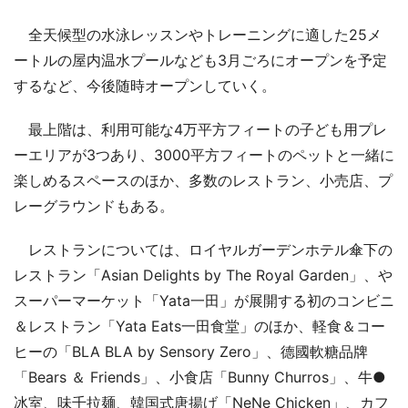
全天候型の水泳レッスンやトレーニングに適した25メ
ートルの屋内温水プールなども3月ごろにオープンを予定
するなど、今後随時オープンしていく。
最上階は、利用可能な4万平方フィートの子ども用プレ
ーエリアが3つあり、3000平方フィートのペットと一緒に
楽しめるスペースのほか、多数のレストラン、小売店、プ
レーグラウンドもある。
レストランについては、ロイヤルガーデンホテル傘下の
レストラン「Asian Delights by The Royal Garden」、や
スーパーマーケット「Yata一田」が展開する初のコンビニ
＆レストラン「Yata Eats一田食堂」のほか、軽食＆コー
ヒーの「BLA BLA by Sensory Zero」、德國軟糖品牌
「Bears ＆ Friends」、小食店「Bunny Churros」、牛●
冰室、味千拉麺、韓国式唐揚げ「NeNe Chicken」、カフ