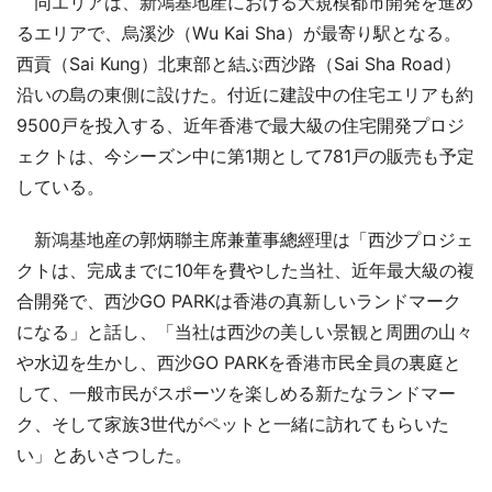
同エリアは、新鴻基地産における大規模都市開発を進め
るエリアで、烏溪沙（Wu Kai Sha）が最寄り駅となる。
西貢（Sai Kung）北東部と結ぶ西沙路（Sai Sha Road）
沿いの島の東側に設けた。付近に建設中の住宅エリアも約
9500戸を投入する、近年香港で最大級の住宅開発プロジ
ェクトは、今シーズン中に第1期として781戸の販売も予定
している。
新鴻基地産の郭炳聯主席兼董事總經理は「西沙プロジェ
クトは、完成までに10年を費やした当社、近年最大級の複
合開発で、西沙GO PARKは香港の真新しいランドマーク
になる」と話し、「当社は西沙の美しい景観と周囲の山々
や水辺を生かし、西沙GO PARKを香港市民全員の裏庭と
して、一般市民がスポーツを楽しめる新たなランドマー
ク、そして家族3世代がペットと一緒に訪れてもらいた
い」とあいさつした。