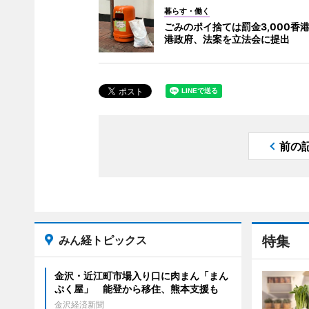
暮らす・働く
ごみのポイ捨ては罰金3,000香港
港政府、法案を立法会に提出
前の
みん経トピックス
特集
金沢・近江町市場入り口に肉まん「まん
ぷく屋」 能登から移住、熊本支援も
金沢経済新聞