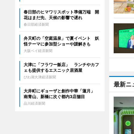
春日部のヒマワリスポット準備万端 開
花はまだ先、天候の影響で遅れ
春日部経済新聞
弁天町の「空庭温泉」で夏イベント 妖
怪テーマに参加型ショーや謎解きも
大阪ベイ経済新聞
大津に「フラワー飯店」 ランチやカフ
ェも提供するエスニック居酒屋
びわ湖大津経済新聞
最新ニ
大井町にギョーザと創作中華「蓮月」
南青山、新橋に次ぐ都内3店舗目
品川経済新聞