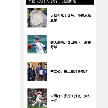
外国人受け入れ方針、議論開始
大型台風１３号、沖縄本島
直撃
健大高崎が２回戦へ 高校
野球
中立公、補正検討を要請
吉田は２安打１打点 大リ
ーグ