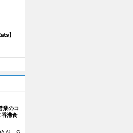
ats】
営業のコ
に香港食
ATA）」の