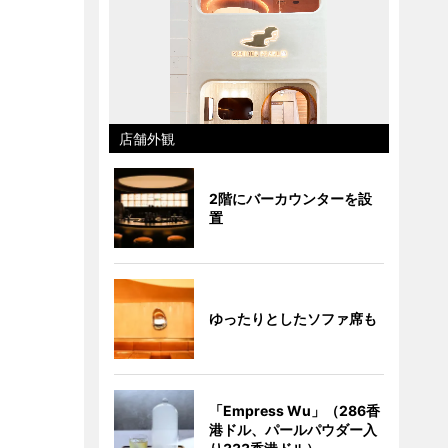
店舗外観
2階にバーカウンターを設
置
ゆったりとしたソファ席も
「Empress Wu」（286香
港ドル、パールパウダー入