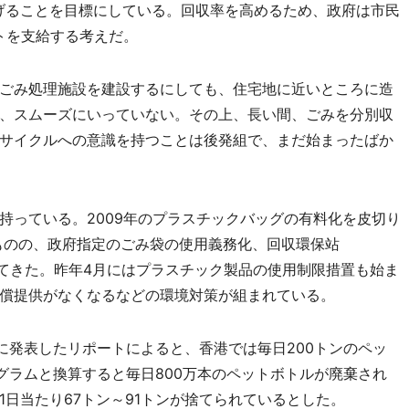
上げることを目標にしている。回収率を高めるため、政府は市民
トを支給する考えだ。
ごみ処理施設を建設するにしても、住宅地に近いところに造
、スムーズにいっていない。その上、長い間、ごみを分別収
サイクルへの意識を持つことは後発組で、まだ始まったばか
っている。2009年のプラスチックバッグの有料化を皮切り
ものの、政府指定のごみ袋の使用義務化、回収環保站
などを行ってきた。昨年4月にはプラスチック製品の使用制限措置も始ま
償提供がなくなるなどの環境対策が組まれている。
に発表したリポートによると、香港では毎日200トンのペッ
グラムと換算すると毎日800万本のペットボトルが廃棄され
日当たり67トン～91トンが捨てられているとした。