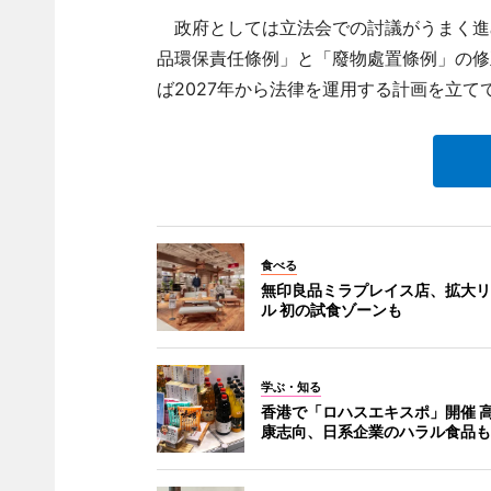
政府としては立法会での討議がうまく進め
品環保責任條例」と「廢物處置條例」の修
ば2027年から法律を運用する計画を立て
食べる
無印良品ミラプレイス店、拡大リ
ル 初の試食ゾーンも
学ぶ・知る
香港で「ロハスエキスポ」開催 
康志向、日系企業のハラル食品も