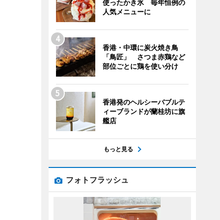
使ったかき氷 毎年恒例の
人気メニューに
香港・中環に炭火焼き鳥
「鳥匠」 さつま赤鶏など
部位ごとに鶏を使い分け
香港発のヘルシーバブルテ
ィーブランドが蘭桂坊に旗
艦店
もっと見る
フォトフラッシュ