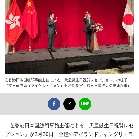
在香港日本国総領事館主催による「天皇誕生日祝賀レセプション」の様子
（左＝黄偉綸（マイケル・ウォン）財務副長官、右＝三浦潤大使兼総領事）
在香港日本国総領事館主催による「天皇誕生日祝賀レセ
プション」が2月20日、金鐘のアイランドシャングリ・ラ