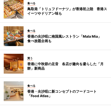
食べる
鳥取発「トリュフドーナツ」が香港初上陸 香港ス
イーツやドリアン味も
食べる
香港の尖沙咀に南国風レストラン「Mala Mia」
食べ放題企画も
買う
香港に中秋節の足音 各店が趣向を凝らした「月
餅」新商品
食べる
香港・尖沙咀に新コンセプトのフードコート
「Food Atlas」