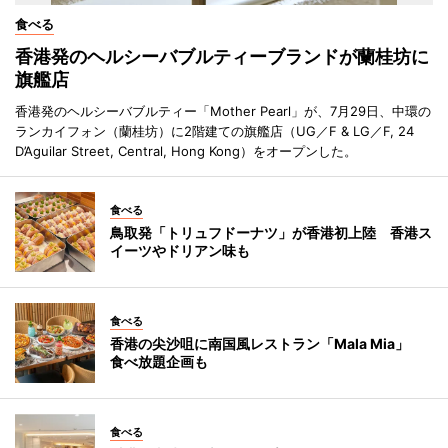
食べる
香港発のヘルシーバブルティーブランドが蘭桂坊に
旗艦店
香港発のヘルシーバブルティー「Mother Pearl」が、7月29日、中環の
ランカイフォン（蘭桂坊）に2階建ての旗艦店（UG／F & LG／F, 24
D’Aguilar Street, Central, Hong Kong）をオープンした。
食べる
鳥取発「トリュフドーナツ」が香港初上陸 香港ス
イーツやドリアン味も
食べる
香港の尖沙咀に南国風レストラン「Mala Mia」
食べ放題企画も
食べる