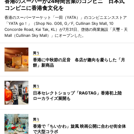
香港のスーパーが24時間営業のコンビニ 日本式
コンビニに香港食文化を
香港のスーパーマーケット「一田（YATA）」のコンビニエンスストア
「YATA go！」（Shop No. G06, G／F, Cullinan Sky Mall, 10
Concorde Road, Kai Tak, KL）が7月31日、啓徳の商業施設「天璽・天
Mall（Cullinan Sky Mall）」にオープンした。
買う
香港に中秋節の足音 各店が趣向を凝らした「月
餅」新商品
買う
日本セレクトショップ「RAGTAG」香港初上陸
ローカライズ展開も
買う
香港で「ちいかわ」旋風 映画公開に合わせ街全体
で大型コラボ