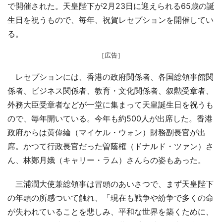
で開催された。天皇陛下が2月23日に迎えられる65歳の誕
生日を祝うもので、毎年、祝賀レセプションを開催してい
る。
［広告］
レセプションには、香港の政府関係者、各国総領事館関
係者、ビジネス関係者、教育・文化関係者、叙勲受章者、
外務大臣受章者などが一堂に集まって天皇誕生日を祝うも
ので、毎年開いている。今年も約500人が出席した。香港
政府からは黄偉綸（マイケル・ウォン）財務副長官が出
席。かつて行政長官だった曽蔭権（ドナルド・ツァン）さ
ん、林鄭月娥（キャリー・ラム）さんらの姿もあった。
三浦潤大使兼総領事は冒頭のあいさつで、まず天皇陛下
の年頭の所感ついて触れ、「現在も戦争や紛争で多くの命
が失われていることを悲しみ、平和な世界を築くために、