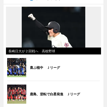
長崎日大が２回戦へ 高校野球
喜ぶ植中 Ｊリーグ
鹿島、逆転で白星発進 Ｊリーグ