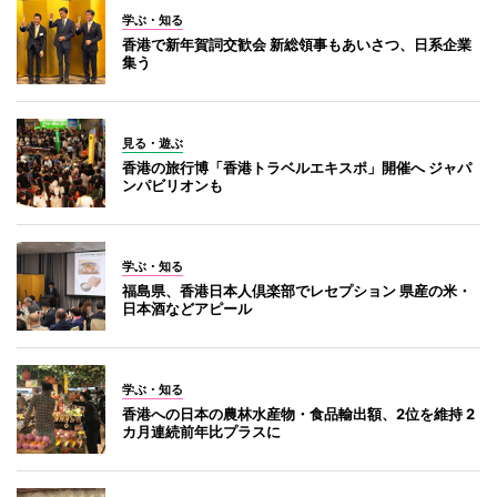
学ぶ・知る
香港で新年賀詞交歓会 新総領事もあいさつ、日系企業
集う
見る・遊ぶ
香港の旅行博「香港トラベルエキスポ」開催へ ジャパ
ンパビリオンも
学ぶ・知る
福島県、香港日本人倶楽部でレセプション 県産の米・
日本酒などアピール
学ぶ・知る
香港への日本の農林水産物・食品輸出額、2位を維持 2
カ月連続前年比プラスに