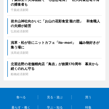
の捕食者も
千葉経済新聞
岩木山神社向かいに「お山の花彩食堂 龍の憩」 和食職人
の夫婦が経営
弘前経済新聞
浅草・松が谷にニットカフェ「ito-mori」 編み物好きが
集う場に
浅草経済新聞
北習志野の老舗精肉店「鳥吉」が創業170周年 幕末から
続くのれん守る
船橋経済新聞
食べる
見る・遊ぶ
買う
暮らす・働く
学ぶ・知る
特集