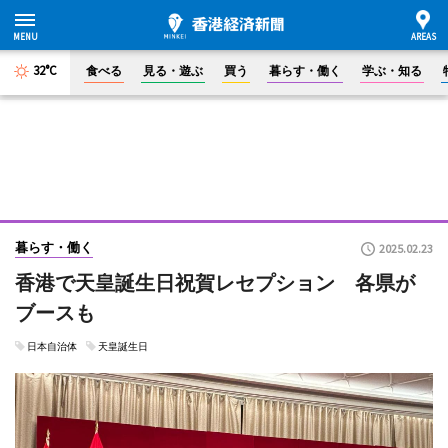
32°C
食べる
見る・遊ぶ
買う
暮らす・働く
学ぶ・知る
暮らす・働く
2025.02.23
香港で天皇誕生日祝賀レセプション 各県が
ブースも
日本自治体
天皇誕生日