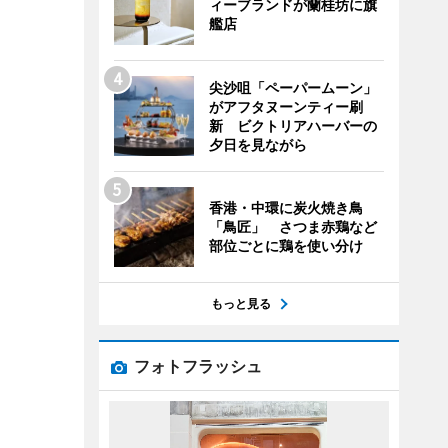
ィーブランドが蘭桂坊に旗
艦店
尖沙咀「ペーパームーン」
がアフタヌーンティー刷
新 ビクトリアハーバーの
夕日を見ながら
香港・中環に炭火焼き鳥
「鳥匠」 さつま赤鶏など
部位ごとに鶏を使い分け
もっと見る
フォトフラッシュ