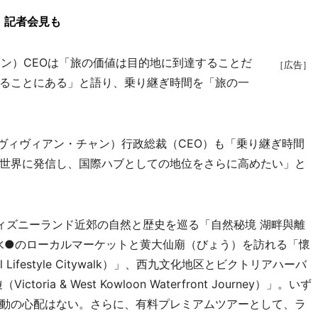
、記者会見も
・サン）CEOは「旅の価値は目的地に到達することだ
［広告］
ることにある」と語り、乗り継ぎ時間を「旅の一
ヴィヴィアン・チャン）行政総裁（CEO）も「乗り継ぎ時間
世界に発信し、国際ハブとしての地位をさらに高めたい」と
ズニーランド近郊の自然と歴史を巡る「自然秘境 湖畔與離
s）」、深水●のローカルマーケットと黄大仙廟（びょう）を訪れる「懷
al Lifestyle Citywalk）」、西九文化地区とビクトリアハーバ
ia & West Kowloon Waterfront Journey）」。いず
動の心配はない。さらに、有料プレミアムツアーとして、ラ