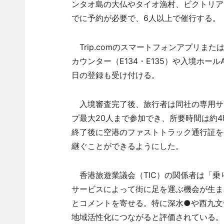
ンタオ島の大仏やタイオ漁村、ビクトリア
でに予約が必要で、6人以上で催行する。
Trip.comのスマートフォンアプリま
カウンター（E134・E135）や入境ホー
日の登録も受け付ける。
入境審査完了後、旅行者は同社の専用サ
プ最大20人まで参加でき、所要時間は約
終了後に空港のファストトラック通行証を
継ぐことができるようにした。
香港旅遊業議会（TIC）の関係者は「乗
サービスによって街に足を運ぶ機会が生ま
とコメントを寄せる。特に深水●や西九文
地域活性化につながると評価されている。