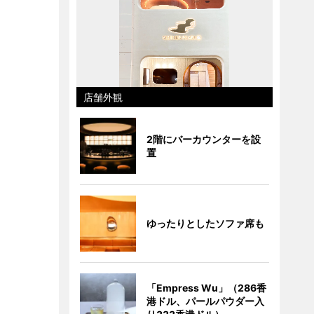
店舗外観
2階にバーカウンターを設
置
ゆったりとしたソファ席も
「Empress Wu」（286香
港ドル、パールパウダー入