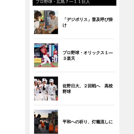
プロ野球・広島７―１１巨人
「デジポリス」普及呼び掛
け
プロ野球・オリックス１―
３楽天
佐野日大、２回戦へ 高校
野球
平和への祈り、灯籠流しに