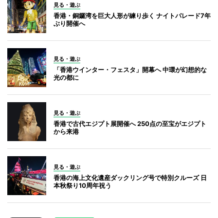
見る・遊ぶ
香港・銅鑼湾を巨大人形が練り歩く ナイトパレード7年
ぶり開催へ
見る・遊ぶ
「香港ウインター・フェスタ」開幕へ 中環が幻想的な
光の都に
見る・遊ぶ
香港で古代エジプト展開催へ 250点の至宝がエジプト
から来港
見る・遊ぶ
香港の海上文化遺産ダックリング号で特別クルーズ 日
本秋祭り10周年祝う