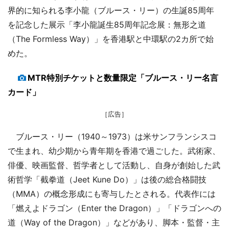
界的に知られる李小龍（ブルース・リー）の生誕85周年
を記念した展示「李小龍誕生85周年記念展：無形之道
（The Formless Way）」を香港駅と中環駅の2カ所で始
めた。
MTR特別チケットと数量限定「ブルース・リー名言
カード」
［広告］
ブルース・リー（1940～1973）は米サンフランシスコ
で生まれ、幼少期から青年期を香港で過ごした。武術家、
俳優、映画監督、哲学者として活動し、自身が創始した武
術哲学「截拳道（Jeet Kune Do）」は後の総合格闘技
（MMA）の概念形成にも寄与したとされる。代表作には
「燃えよドラゴン（Enter the Dragon）」「ドラゴンへの
道（Way of the Dragon）」などがあり、脚本・監督・主