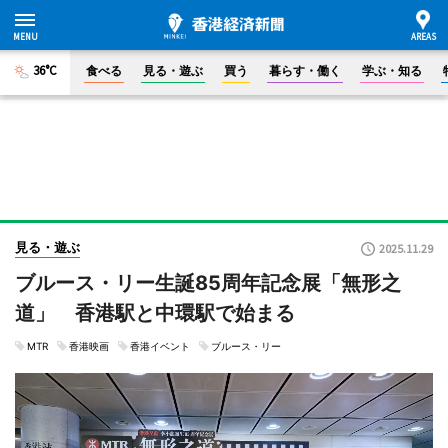
36°C
食べる
見る・遊ぶ
買う
暮らす・働く
学ぶ・知る
見る・遊ぶ
2025.11.29
ブルース・リー生誕85周年記念展「無形之
道」 香港駅と中環駅で始まる
MTR
香港映画
香港イベント
ブルース・リー