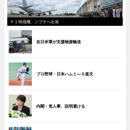
Ｐ１哨戒機、ジブチへ出発
在日米軍が支援物資輸送
プロ野球・日本ハム１―０楽天
内閣・党人事、説明避ける