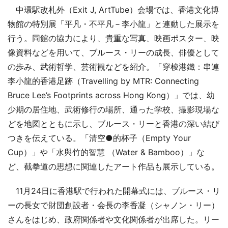
中環駅改札外（Exit J, ArtTube）会場では、香港文化博
物館の特別展「平凡・不平凡－李小龍」と連動した展示を
行う。同館の協力により、貴重な写真、映画ポスター、映
像資料などを用いて、ブルース・リーの成長、俳優として
の歩み、武術哲学、芸術観などを紹介。「穿梭港鐵：串連
李小龍的香港足跡（Travelling by MTR: Connecting
Bruce Lee’s Footprints across Hong Kong）」では、幼
少期の居住地、武術修行の場所、通った学校、撮影現場な
どを地図とともに示し、ブルース・リーと香港の深い結び
つきを伝えている。「清空●的杯子（Empty Your
Cup）」や「水與竹的智慧 （Water & Bamboo）」な
ど、截拳道の思想に関連したアート作品も展示している。
11月24日に香港駅で行われた開幕式には、ブルース・リ
ーの長女で財団創設者・会長の李香凝（シャノン・リー）
さんをはじめ、政府関係者や文化関係者が出席した。リー