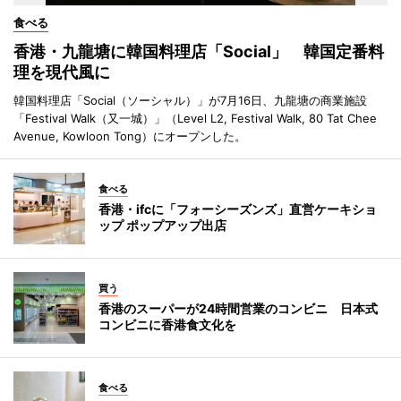
食べる
香港・九龍塘に韓国料理店「Social」 韓国定番料
理を現代風に
韓国料理店「Social（ソーシャル）」が7月16日、九龍塘の商業施設
「Festival Walk（又一城）」（Level L2, Festival Walk, 80 Tat Chee
Avenue, Kowloon Tong）にオープンした。
食べる
香港・ifcに「フォーシーズンズ」直営ケーキショ
ップ ポップアップ出店
買う
香港のスーパーが24時間営業のコンビニ 日本式
コンビニに香港食文化を
食べる