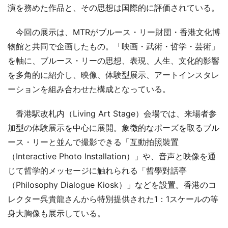
演を務めた作品と、その思想は国際的に評価されている。
今回の展示は、MTRがブルース・リー財団・香港文化博
物館と共同で企画したもの。「映画・武術・哲学・芸術」
を軸に、ブルース・リーの思想、表現、人生、文化的影響
を多角的に紹介し、映像、体験型展示、アートインスタレ
ーションを組み合わせた構成となっている。
香港駅改札内（Living Art Stage）会場では、来場者参
加型の体験展示を中心に展開。象徴的なポーズを取るブル
ース・リーと並んで撮影できる「互動拍照裝置
（Interactive Photo Installation）」や、音声と映像を通
じて哲学的メッセージに触れられる「哲學對話亭
（Philosophy Dialogue Kiosk）」などを設置。香港のコ
レクター呉貴龍さんから特別提供された1：1スケールの等
身大胸像も展示している。