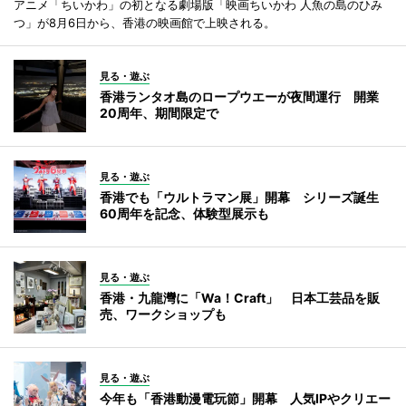
アニメ「ちいかわ」の初となる劇場版「映画ちいかわ 人魚の島のひみ
つ」が8月6日から、香港の映画館で上映される。
見る・遊ぶ
香港ランタオ島のロープウエーが夜間運行 開業
20周年、期間限定で
見る・遊ぶ
香港でも「ウルトラマン展」開幕 シリーズ誕生
60周年を記念、体験型展示も
見る・遊ぶ
香港・九龍灣に「Wa！Craft」 日本工芸品を販
売、ワークショップも
見る・遊ぶ
今年も「香港動漫電玩節」開幕 人気IPやクリエー