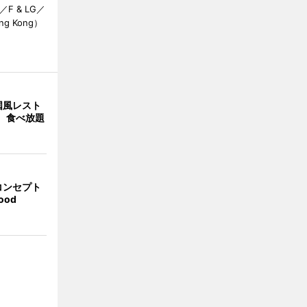
 & LG／
Hong Kong）
国風レスト
」 食べ放題
コンセプト
ood