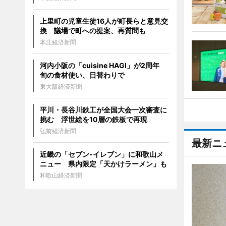
上里町の児童生徒16人が町長らと意見交
換 議場で町への提案、再質問も
本庄経済新聞
河内小阪の「cuisine HAGI」が2周年
旬の食材使い、日替わりで
東大阪経済新聞
平川・長谷川鉄工が全国大会一次審査に
挑む 浮世絵を10層の鉄板で再現
弘前経済新聞
最新ニ
近畿の「セブン-イレブン」に和歌山メ
ニュー 県内限定「天かけラーメン」も
和歌山経済新聞