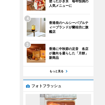
使ったかき氷 毎年恒例の
人気メニューに
香港発のヘルシーバブルテ
ィーブランドが蘭桂坊に旗
艦店
香港に中秋節の足音 各店
が趣向を凝らした「月餅」
新商品
もっと見る
フォトフラッシュ