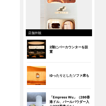
店舗外観
2階にバーカウンターを設
置
ゆったりとしたソファ席も
「Empress Wu」（286香
港ドル、パールパウダー入