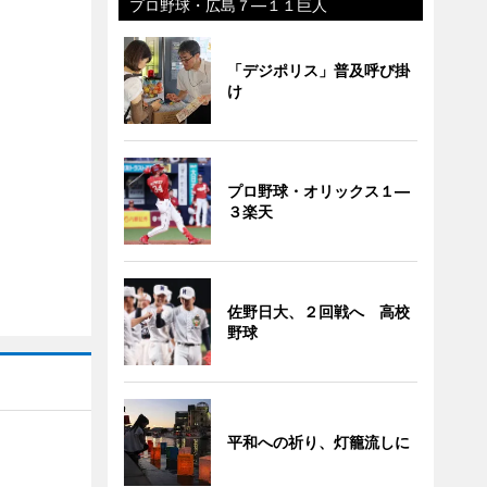
プロ野球・広島７―１１巨人
「デジポリス」普及呼び掛
け
プロ野球・オリックス１―
３楽天
佐野日大、２回戦へ 高校
野球
平和への祈り、灯籠流しに
】