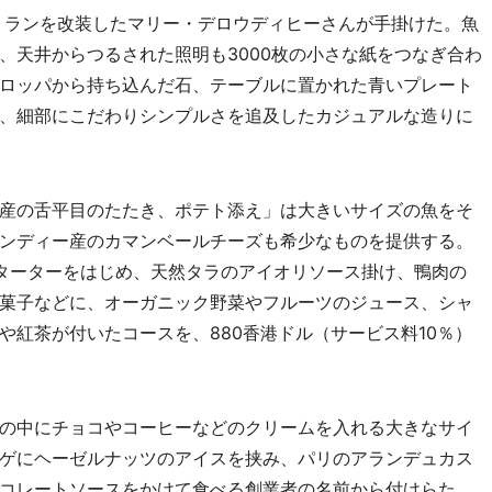
トランを改装したマリー・デロウディヒーさんが手掛けた。魚
、天井からつるされた照明も3000枚の小さな紙をつなぎ合わ
ロッパから持ち込んだ石、テーブルに置かれた青いプレート
、細部にこだわりシンプルさを追及したカジュアルな造りに
産の舌平目のたたき、ポテト添え」は大きいサイズの魚をそ
ンディー産のカマンベールチーズも希少なものを提供する。
ターターをはじめ、天然タラのアイオリソース掛け、鴨肉の
菓子などに、オーガニック野菜やフルーツのジュース、シャ
や紅茶が付いたコースを、880香港ドル（サービス料10％）
の中にチョコやコーヒーなどのクリームを入れる大きなサイ
ゲにヘーゼルナッツのアイスを挟み、パリのアランデュカス
コレートソースをかけて食べる創業者の名前から付けらた