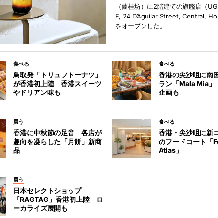
（蘭桂坊）に2階建ての旗艦店（UG／F
F, 24 D’Aguilar Street, Central, 
をオープンした。
食べる
食べる
鳥取発「トリュフドーナツ」
香港の尖沙咀に南
が香港初上陸 香港スイーツ
ラン「Mala Mia
やドリアン味も
企画も
買う
食べる
香港に中秋節の足音 各店が
香港・尖沙咀に新
趣向を凝らした「月餅」新商
のフードコート「F
品
Atlas」
買う
日本セレクトショップ
「RAGTAG」香港初上陸 ロ
ーカライズ展開も