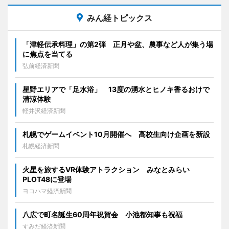
みん経トピックス
「津軽伝承料理」の第2弾 正月や盆、農事など人が集う場
に焦点を当てる
弘前経済新聞
星野エリアで「足水浴」 13度の湧水とヒノキ香るおけで
清涼体験
軽井沢経済新聞
札幌でゲームイベント10月開催へ 高校生向け企画を新設
札幌経済新聞
火星を旅するVR体験アトラクション みなとみらい
PLOT48に登場
ヨコハマ経済新聞
八広で町名誕生60周年祝賀会 小池都知事も祝福
すみだ経済新聞