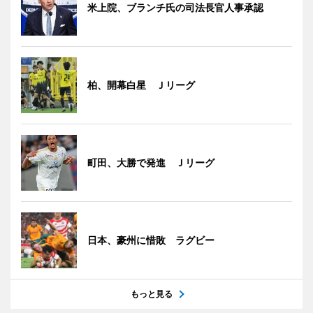
米上院、ブランチ氏の司法長官人事承認
柏、開幕白星 Ｊリーグ
町田、大勝で発進 Ｊリーグ
日本、豪州に惜敗 ラグビー
もっと見る