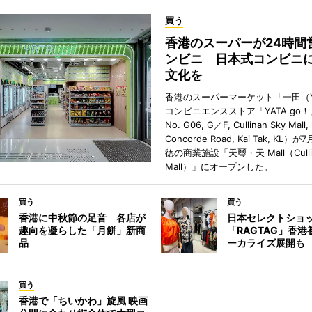
買う
香港のスーパーが24時間
ンビニ 日本式コンビニ
文化を
香港のスーパーマーケット「一田（Y
コンビニエンスストア「YATA go！
No. G06, G／F, Cullinan Sky Mall, 
Concorde Road, Kai Tak, KL）
徳の商業施設「天璽・天 Mall（Cullin
Mall）」にオープンした。
買う
買う
香港に中秋節の足音 各店が
日本セレクトショ
趣向を凝らした「月餅」新商
「RAGTAG」香
品
ーカライズ展開も
買う
香港で「ちいかわ」旋風 映画