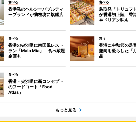
食べる
食べる
香港発のヘルシーバブルティ
鳥取発「トリュフ
ーブランドが蘭桂坊に旗艦店
が香港初上陸 香
やドリアン味も
食べる
買う
香港の尖沙咀に南国風レスト
香港に中秋節の足
ラン「Mala Mia」 食べ放題
趣向を凝らした「
企画も
品
食べる
香港・尖沙咀に新コンセプト
のフードコート「Food
Atlas」
もっと見る