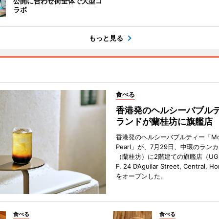
公開に合わせ街全体で大型コ
ラボ
もっと見る
食べる
香港発のヘルシーバブル
ランドが蘭桂坊に旗艦店
香港発のヘルシーバブルティー「Mot
Pearl」が、7月29日、中環のラン
（蘭桂坊）に2階建ての旗艦店（UG／F
F, 24 D’Aguilar Street, Central, 
をオープンした。
食べる
食べる