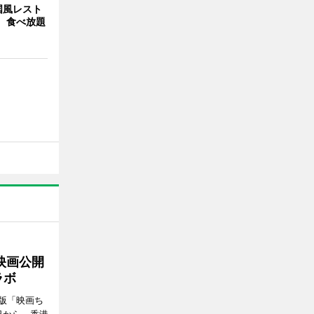
国風レスト
」 食べ放題
映画公開
ラボ
版「映画ち