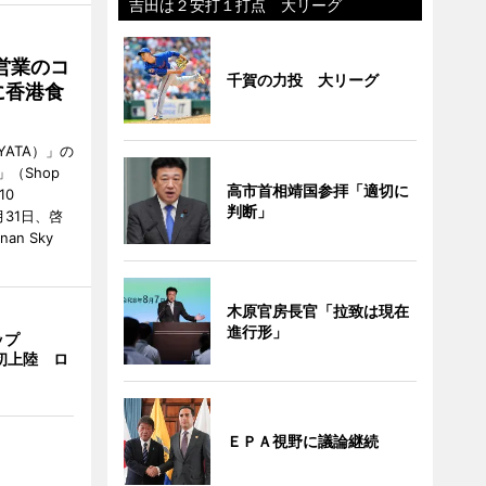
吉田は２安打１打点 大リーグ
営業のコ
千賀の力投 大リーグ
に香港食
ATA）」の
」（Shop
高市首相靖国参拝「適切に
10
判断」
が7月31日、啓
an Sky
木原官房長官「拉致は現在
進行形」
ップ
港初上陸 ロ
ＥＰＡ視野に議論継続