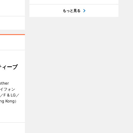
もっと見る
ティーブ
her
カイフォン
 & LG／
Hong Kong）