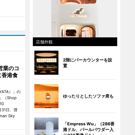
店舗外観
2階にバーカウンターを設
置
営業のコ
に香港食
ATA）」の
ゆったりとしたソファ席も
」（Shop
10
が7月31日、啓
an Sky
「Empress Wu」（286香
港ドル、パールパウダー入