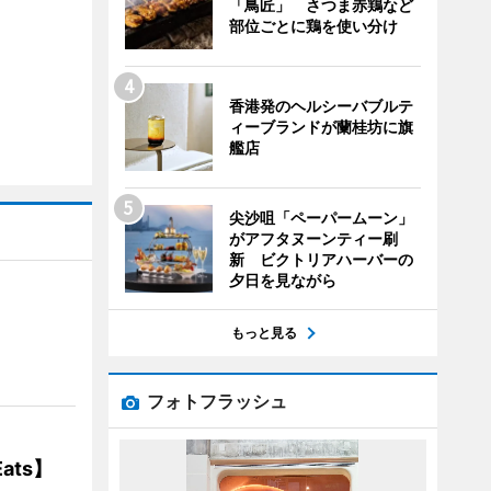
「鳥匠」 さつま赤鶏など
部位ごとに鶏を使い分け
香港発のヘルシーバブルテ
ィーブランドが蘭桂坊に旗
艦店
尖沙咀「ペーパームーン」
がアフタヌーンティー刷
新 ビクトリアハーバーの
夕日を見ながら
】
もっと見る
フォトフラッシュ
ats】