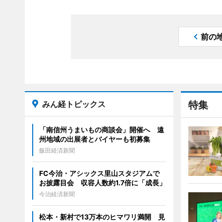
前の
みん経トピックス
特集
「南信州うまいもの商談会」開催へ 遠
州地域の出展者とバイヤーも初募集
飯田経済新聞
FC今治・アシックス里山スタジアムで
お披露目会 収容人数約1.7倍に「成長」
今治経済新聞
松本・新村で13万本のヒマワリ満開 見