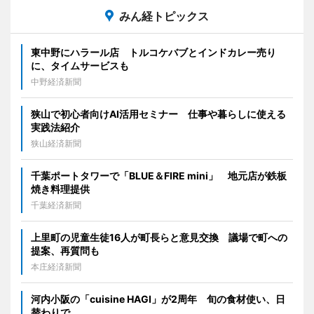
みん経トピックス
東中野にハラール店 トルコケバブとインドカレー売り
に、タイムサービスも
中野経済新聞
狭山で初心者向けAI活用セミナー 仕事や暮らしに使える
実践法紹介
狭山経済新聞
千葉ポートタワーで「BLUE＆FIRE mini」 地元店が鉄板
焼き料理提供
千葉経済新聞
上里町の児童生徒16人が町長らと意見交換 議場で町への
提案、再質問も
本庄経済新聞
河内小阪の「cuisine HAGI」が2周年 旬の食材使い、日
替わりで