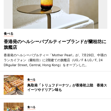
食べる
香港発のヘルシーバブルティーブランドが蘭桂坊に
旗艦店
香港発のヘルシーバブルティー「Mother Pearl」が、7月29日、中環の
ランカイフォン（蘭桂坊）に2階建ての旗艦店（UG／F & LG／F, 24
D’Aguilar Street, Central, Hong Kong）をオープンした。
食べる
鳥取発「トリュフドーナツ」が香港初上陸 香港ス
イーツやドリアン味も
食べる