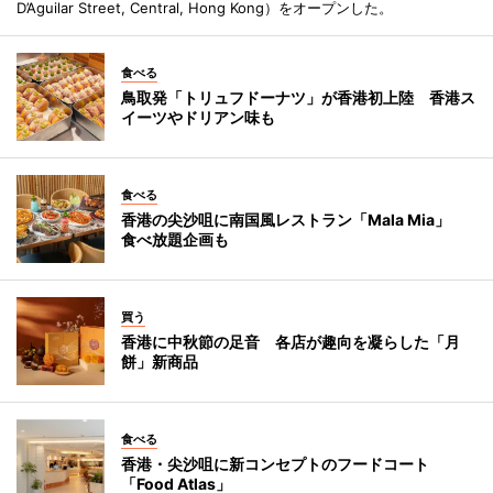
D’Aguilar Street, Central, Hong Kong）をオープンした。
食べる
鳥取発「トリュフドーナツ」が香港初上陸 香港ス
イーツやドリアン味も
食べる
香港の尖沙咀に南国風レストラン「Mala Mia」
食べ放題企画も
買う
香港に中秋節の足音 各店が趣向を凝らした「月
餅」新商品
食べる
香港・尖沙咀に新コンセプトのフードコート
「Food Atlas」