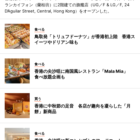
ランカイフォン（蘭桂坊）に2階建ての旗艦店（UG／F & LG／F, 24
D’Aguilar Street, Central, Hong Kong）をオープンした。
食べる
鳥取発「トリュフドーナツ」が香港初上陸 香港ス
イーツやドリアン味も
食べる
香港の尖沙咀に南国風レストラン「Mala Mia」
食べ放題企画も
買う
香港に中秋節の足音 各店が趣向を凝らした「月
餅」新商品
食べる