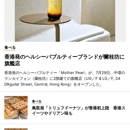
食べる
香港発のヘルシーバブルティーブランドが蘭桂坊に
旗艦店
香港発のヘルシーバブルティー「Mother Pearl」が、7月29日、中環の
ランカイフォン（蘭桂坊）に2階建ての旗艦店（UG／F & LG／F, 24
D’Aguilar Street, Central, Hong Kong）をオープンした。
食べる
鳥取発「トリュフドーナツ」が香港初上陸 香港ス
イーツやドリアン味も