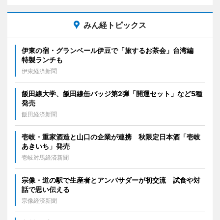
みん経トピックス
伊東の宿・グランベール伊豆で「旅するお茶会」台湾編
特製ランチも
伊東経済新聞
飯田線大学、飯田線缶バッジ第2弾「開運セット」など5種
発売
飯田経済新聞
壱岐・重家酒造と山口の企業が連携 秋限定日本酒「壱岐
あきいち」発売
壱岐対馬経済新聞
宗像・道の駅で生産者とアンバサダーが初交流 試食や対
話で思い伝える
宗像経済新聞