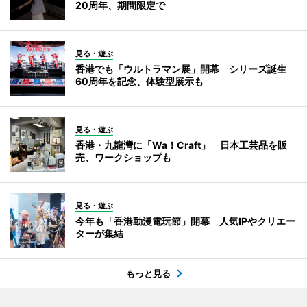
20周年、期間限定で
見る・遊ぶ
香港でも「ウルトラマン展」開幕 シリーズ誕生
60周年を記念、体験型展示も
見る・遊ぶ
香港・九龍灣に「Wa！Craft」 日本工芸品を販
売、ワークショップも
見る・遊ぶ
今年も「香港動漫電玩節」開幕 人気IPやクリエー
ターが集結
もっと見る