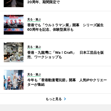
20周年、期間限定で
見る・遊ぶ
香港でも「ウルトラマン展」開幕 シリーズ誕生
60周年を記念、体験型展示も
見る・遊ぶ
香港・九龍灣に「Wa！Craft」 日本工芸品を販
売、ワークショップも
見る・遊ぶ
今年も「香港動漫電玩節」開幕 人気IPやクリエー
ターが集結
もっと見る