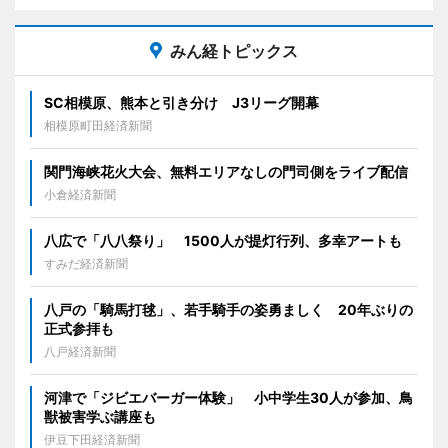
みん経トピックス
SC相模原、熊本と引き分け J3リーグ開幕
相模原町田経済新聞
関門海峡花火大会、無料エリアなしの門司側をライブ配信
小倉経済新聞
八広で「八八祭り」 1500人が提灯行列、多幸アートも
すみだ経済新聞
八戸の「騎馬打毬」、若手騎手の姿勇ましく 20年ぶりの
正式参拝も
八戸経済新聞
河津で「ジビエバーガー体験」 小中学生30人が参加、鳥
獣被害学ぶ講座も
伊豆下田経済新聞