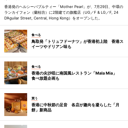
香港発のヘルシーバブルティー「Mother Pearl」が、7月29日、中環の
ランカイフォン（蘭桂坊）に2階建ての旗艦店（UG／F & LG／F, 24
D’Aguilar Street, Central, Hong Kong）をオープンした。
食べる
鳥取発「トリュフドーナツ」が香港初上陸 香港ス
イーツやドリアン味も
食べる
香港の尖沙咀に南国風レストラン「Mala Mia」
食べ放題企画も
買う
香港に中秋節の足音 各店が趣向を凝らした「月
餅」新商品