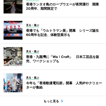
香港ランタオ島のロープウエーが夜間運行 開業
20周年、期間限定で
見る・遊ぶ
香港でも「ウルトラマン展」開幕 シリーズ誕生
60周年を記念、体験型展示も
見る・遊ぶ
香港・九龍灣に「Wa！Craft」 日本工芸品を販
売、ワークショップも
見る・遊ぶ
今年も「香港動漫電玩節」開幕 人気IPやクリエー
ターが集結
もっと見る