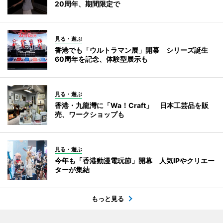
20周年、期間限定で
見る・遊ぶ
香港でも「ウルトラマン展」開幕 シリーズ誕生
60周年を記念、体験型展示も
見る・遊ぶ
香港・九龍灣に「Wa！Craft」 日本工芸品を販
売、ワークショップも
見る・遊ぶ
今年も「香港動漫電玩節」開幕 人気IPやクリエー
ターが集結
もっと見る