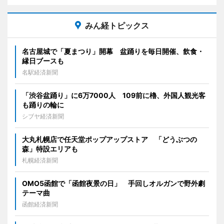
みん経トピックス
名古屋城で「夏まつり」開幕 盆踊りを毎日開催、飲食・
縁日ブースも
名駅経済新聞
「渋谷盆踊り」に6万7000人 109前に櫓、外国人観光客
も踊りの輪に
シブヤ経済新聞
大丸札幌店で任天堂ポップアップストア 「どうぶつの
森」特設エリアも
札幌経済新聞
OMO5函館で「函館夜景の日」 手回しオルガンで野外劇
テーマ曲
函館経済新聞