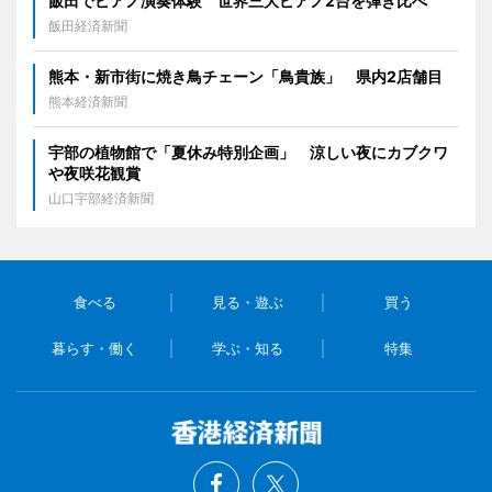
飯田でピアノ演奏体験 世界三大ピアノ2台を弾き比べ
飯田経済新聞
熊本・新市街に焼き鳥チェーン「鳥貴族」 県内2店舗目
熊本経済新聞
宇部の植物館で「夏休み特別企画」 涼しい夜にカブクワ
や夜咲花観賞
山口宇部経済新聞
食べる
見る・遊ぶ
買う
暮らす・働く
学ぶ・知る
特集