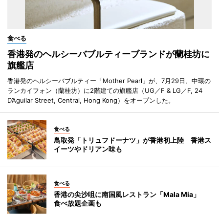
食べる
香港発のヘルシーバブルティーブランドが蘭桂坊に
旗艦店
香港発のヘルシーバブルティー「Mother Pearl」が、7月29日、中環の
ランカイフォン（蘭桂坊）に2階建ての旗艦店（UG／F & LG／F, 24
D’Aguilar Street, Central, Hong Kong）をオープンした。
食べる
鳥取発「トリュフドーナツ」が香港初上陸 香港ス
イーツやドリアン味も
食べる
香港の尖沙咀に南国風レストラン「Mala Mia」
食べ放題企画も