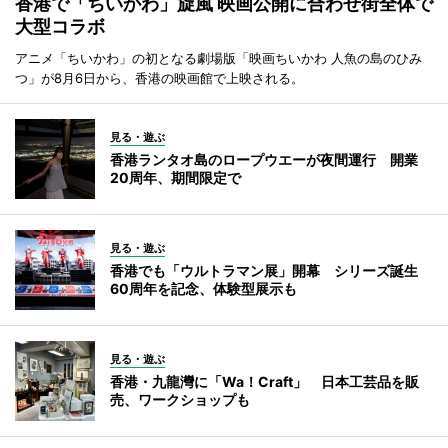
香港で「ちいかわ」旋風 映画公開に合わせ街全体で
大型コラボ
アニメ「ちいかわ」の初となる劇場版「映画ちいかわ 人魚の島のひみ
つ」が8月6日から、香港の映画館で上映される。
見る・遊ぶ
香港ランタオ島のロープウエーが夜間運行 開業
20周年、期間限定で
見る・遊ぶ
香港でも「ウルトラマン展」開幕 シリーズ誕生
60周年を記念、体験型展示も
見る・遊ぶ
香港・九龍灣に「Wa！Craft」 日本工芸品を販
売、ワークショップも