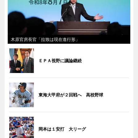
木原官房長官「拉致は現在進行形」
ＥＰＡ視野に議論継続
東海大甲府が２回戦へ 高校野球
岡本は１安打 大リーグ