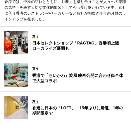
香港では、中秋の訪れとともに「月餅」を贈り合うことが人々への感謝
の気持ちを表す大切な文化的慣習として今も受け継がれている中、8月
に入り香港のレストランやベーカリーなど各社が相次ぎ今年の月餅のラ
インアップを発表した。
買う
日本セレクトショップ「RAGTAG」香港初上陸
ローカライズ展開も
買う
香港で「ちいかわ」旋風 映画公開に合わせ街全体
で大型コラボ
買う
香港に日本の「LOFT」 15年ぶりに帰還、1年の
期間限定で