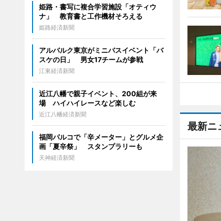
姫路・書写に複合学習施設「オティウ
ナ」 教育書と工作機材そろえる
姫路経済新聞
アルバルク東京がミニバスイベント「バ
スケの日」 男女17チームが参戦
江東経済新聞
近江八幡で親子イベント、200組が来
場 ハイハイレースなど楽しむ
近江八幡経済新聞
最新ニ
福岡パルコで「辛メーター」とグルメ企
画「夏辛祭」 スタンプラリーも
天神経済新聞