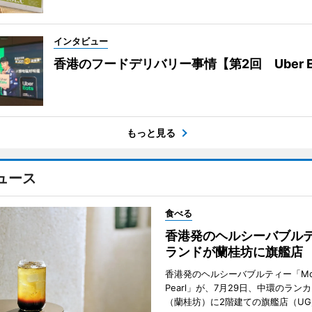
インタビュー
香港のフードデリバリー事情【第2回 Uber E
もっと見る
ュース
食べる
香港発のヘルシーバブル
ランドが蘭桂坊に旗艦店
香港発のヘルシーバブルティー「Mot
Pearl」が、7月29日、中環のラン
（蘭桂坊）に2階建ての旗艦店（UG／F