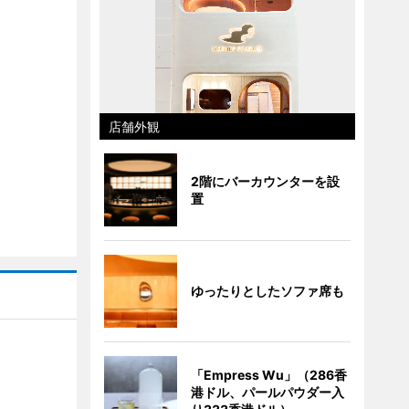
店舗外観
2階にバーカウンターを設
置
ゆったりとしたソファ席も
】
「Empress Wu」（286香
港ドル、パールパウダー入