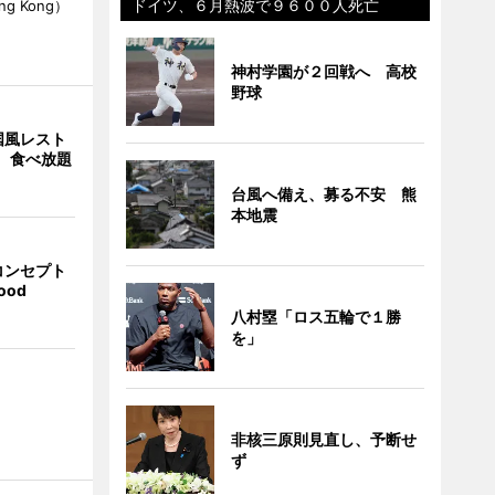
ドイツ、６月熱波で９６００人死亡
Hong Kong）
神村学園が２回戦へ 高校
野球
国風レスト
」 食べ放題
台風へ備え、募る不安 熊
本地震
コンセプト
ood
八村塁「ロス五輪で１勝
を」
非核三原則見直し、予断せ
ず