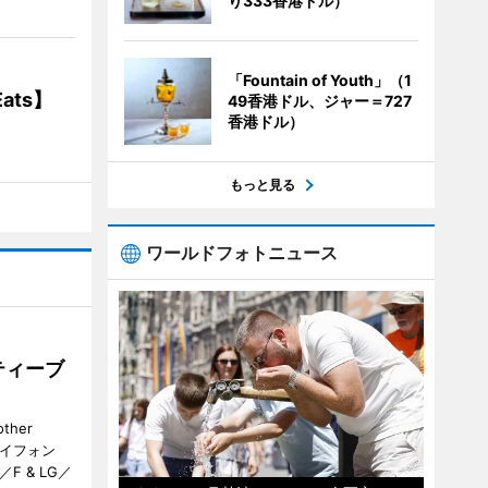
り333香港ドル）
「Fountain of Youth」（1
ats】
49香港ドル、ジャー＝727
香港ドル）
もっと見る
ワールドフォトニュース
ティーブ
her
カイフォン
 & LG／