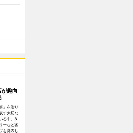
店が趣向
品
餅」を贈り
表す大切な
いる中、8
リーなど各
プを発表し