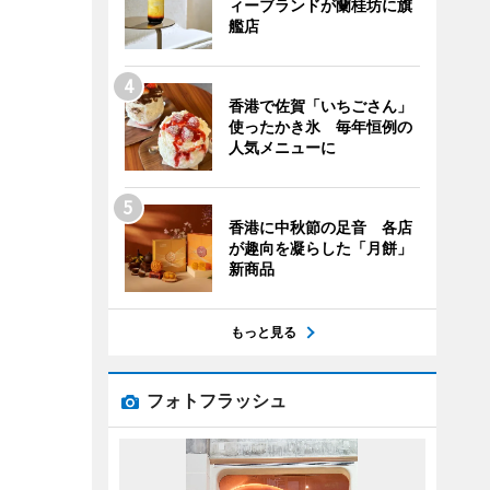
ィーブランドが蘭桂坊に旗
艦店
香港で佐賀「いちごさん」
使ったかき氷 毎年恒例の
人気メニューに
香港に中秋節の足音 各店
が趣向を凝らした「月餅」
新商品
もっと見る
フォトフラッシュ