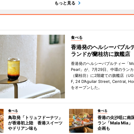
もっと見る
食べる
香港発のヘルシーバブル
ランドが蘭桂坊に旗艦店
香港発のヘルシーバブルティー「Mot
Pearl」が、7月29日、中環のラン
（蘭桂坊）に2階建ての旗艦店（UG／F
F, 24 D’Aguilar Street, Central, 
をオープンした。
食べる
食べる
鳥取発「トリュフドーナツ」
香港の尖沙咀に南
が香港初上陸 香港スイーツ
ラン「Mala Mia
やドリアン味も
企画も