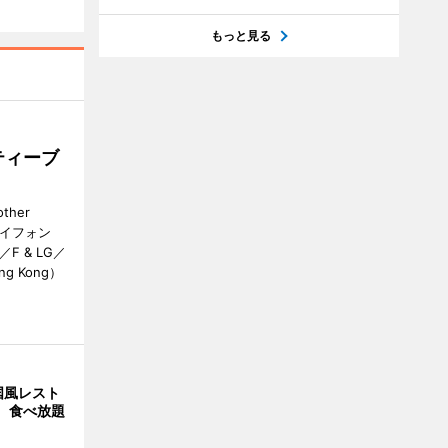
もっと見る
ティーブ
her
カイフォン
 & LG／
Hong Kong）
国風レスト
」 食べ放題