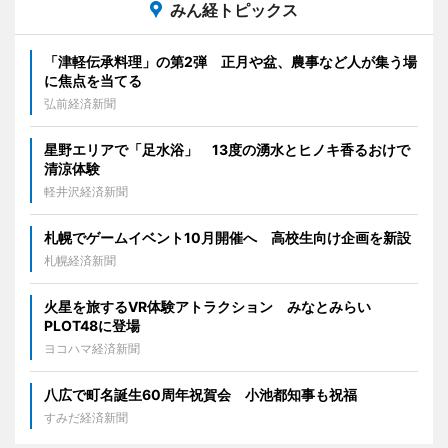
みん経トピックス
「津軽伝承料理」の第2弾 正月や盆、農事など人が集う場
に焦点を当てる
弘前経済新聞
星野エリアで「足水浴」 13度の湧水とヒノキ香るおけで
清涼体験
軽井沢経済新聞
札幌でゲームイベント10月開催へ 高校生向け企画を新設
札幌経済新聞
火星を旅するVR体験アトラクション みなとみらい
PLOT48に登場
ヨコハマ経済新聞
八広で町名誕生60周年祝賀会 小池都知事も祝福
すみだ経済新聞