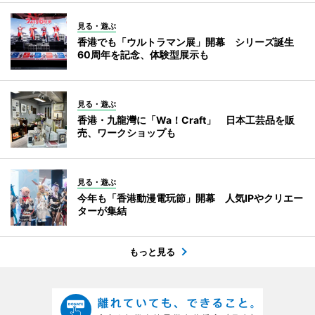
見る・遊ぶ
香港でも「ウルトラマン展」開幕 シリーズ誕生
60周年を記念、体験型展示も
見る・遊ぶ
香港・九龍灣に「Wa！Craft」 日本工芸品を販
売、ワークショップも
見る・遊ぶ
今年も「香港動漫電玩節」開幕 人気IPやクリエー
ターが集結
もっと見る