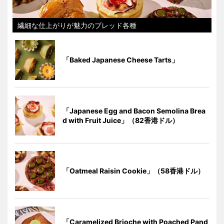
繊細な仕上がりが魅力のブレッド各種
「Baked Japanese Cheese Tarts」
「Japanese Egg and Bacon Semolina Brea
d with Fruit Juice」（82香港ドル）
「Oatmeal Raisin Cookie」（58香港ドル）
「Caramelized Brioche with Poached Pand