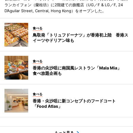
ランカイフォン（蘭桂坊）に2階建ての旗艦店（UG／F & LG／F, 24
D’Aguilar Street, Central, Hong Kong）をオープンした。
食べる
鳥取発「トリュフドーナツ」が香港初上陸 香港ス
イーツやドリアン味も
食べる
香港の尖沙咀に南国風レストラン「Mala Mia」
食べ放題企画も
食べる
香港・尖沙咀に新コンセプトのフードコート
「Food Atlas」
もっと見る