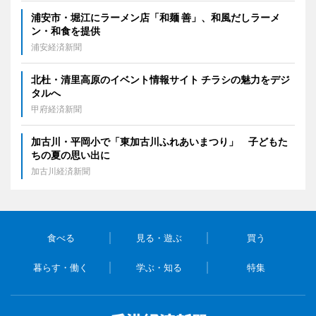
浦安市・堀江にラーメン店「和麺 善」、和風だしラーメ
ン・和食を提供
浦安経済新聞
北杜・清里高原のイベント情報サイト チラシの魅力をデジ
タルへ
甲府経済新聞
加古川・平岡小で「東加古川ふれあいまつり」 子どもた
ちの夏の思い出に
加古川経済新聞
食べる
見る・遊ぶ
買う
暮らす・働く
学ぶ・知る
特集