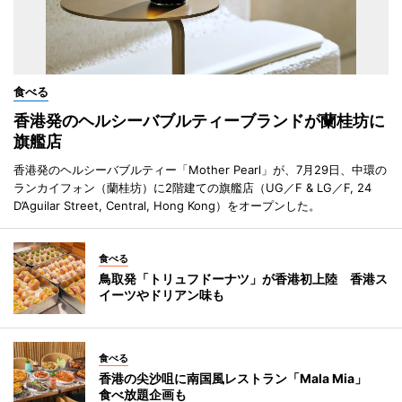
食べる
香港発のヘルシーバブルティーブランドが蘭桂坊に
旗艦店
香港発のヘルシーバブルティー「Mother Pearl」が、7月29日、中環の
ランカイフォン（蘭桂坊）に2階建ての旗艦店（UG／F & LG／F, 24
D’Aguilar Street, Central, Hong Kong）をオープンした。
食べる
鳥取発「トリュフドーナツ」が香港初上陸 香港ス
イーツやドリアン味も
食べる
香港の尖沙咀に南国風レストラン「Mala Mia」
食べ放題企画も