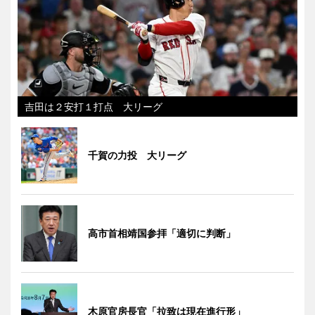
吉田は２安打１打点 大リーグ
千賀の力投 大リーグ
高市首相靖国参拝「適切に判断」
木原官房長官「拉致は現在進行形」