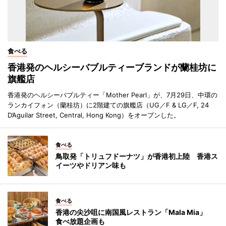
食べる
香港発のヘルシーバブルティーブランドが蘭桂坊に
旗艦店
香港発のヘルシーバブルティー「Mother Pearl」が、7月29日、中環の
ランカイフォン（蘭桂坊）に2階建ての旗艦店（UG／F & LG／F, 24
D’Aguilar Street, Central, Hong Kong）をオープンした。
食べる
鳥取発「トリュフドーナツ」が香港初上陸 香港ス
イーツやドリアン味も
食べる
香港の尖沙咀に南国風レストラン「Mala Mia」
食べ放題企画も