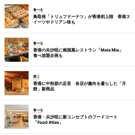
食べる
鳥取発「トリュフドーナツ」が香港初上陸 香港ス
イーツやドリアン味も
食べる
香港の尖沙咀に南国風レストラン「Mala Mia」
食べ放題企画も
買う
香港に中秋節の足音 各店が趣向を凝らした「月
餅」新商品
食べる
香港・尖沙咀に新コンセプトのフードコート
「Food Atlas」