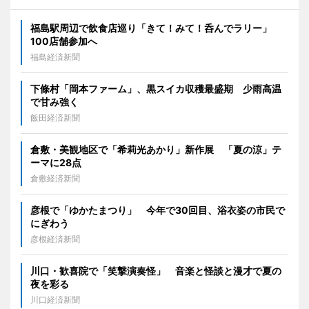
福島駅周辺で飲食店巡り「きて！みて！呑んでラリー」
100店舗参加へ
福島経済新聞
下條村「岡本ファーム」、黒スイカ収穫最盛期 少雨高温
で甘み強く
飯田経済新聞
倉敷・美観地区で「希莉光あかり」新作展 「夏の涼」テ
ーマに28点
倉敷経済新聞
彦根で「ゆかたまつり」 今年で30回目、浴衣姿の市民で
にぎわう
彦根経済新聞
川口・歓喜院で「笑撃演奏怪」 音楽と怪談と漫才で夏の
夜を彩る
川口経済新聞