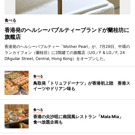
食べる
香港発のヘルシーバブルティーブランドが蘭桂坊に
旗艦店
香港発のヘルシーバブルティー「Mother Pearl」が、7月29日、中環の
ランカイフォン（蘭桂坊）に2階建ての旗艦店（UG／F & LG／F, 24
D’Aguilar Street, Central, Hong Kong）をオープンした。
食べる
鳥取発「トリュフドーナツ」が香港初上陸 香港ス
イーツやドリアン味も
食べる
香港の尖沙咀に南国風レストラン「Mala Mia」
食べ放題企画も