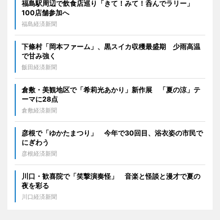
福島駅周辺で飲食店巡り「きて！みて！呑んでラリー」
100店舗参加へ
福島経済新聞
下條村「岡本ファーム」、黒スイカ収穫最盛期 少雨高温
で甘み強く
飯田経済新聞
倉敷・美観地区で「希莉光あかり」新作展 「夏の涼」テ
ーマに28点
倉敷経済新聞
彦根で「ゆかたまつり」 今年で30回目、浴衣姿の市民で
にぎわう
彦根経済新聞
川口・歓喜院で「笑撃演奏怪」 音楽と怪談と漫才で夏の
夜を彩る
川口経済新聞