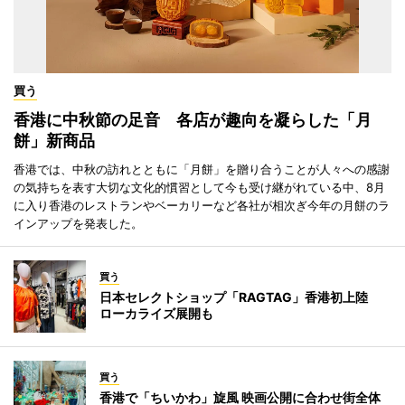
買う
香港に中秋節の足音 各店が趣向を凝らした「月
餅」新商品
香港では、中秋の訪れとともに「月餅」を贈り合うことが人々への感謝
の気持ちを表す大切な文化的慣習として今も受け継がれている中、8月
に入り香港のレストランやベーカリーなど各社が相次ぎ今年の月餅のラ
インアップを発表した。
買う
日本セレクトショップ「RAGTAG」香港初上陸
ローカライズ展開も
買う
香港で「ちいかわ」旋風 映画公開に合わせ街全体