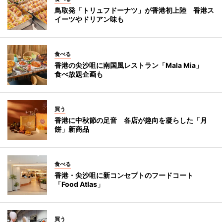
鳥取発「トリュフドーナツ」が香港初上陸 香港ス
イーツやドリアン味も
食べる
香港の尖沙咀に南国風レストラン「Mala Mia」
食べ放題企画も
買う
香港に中秋節の足音 各店が趣向を凝らした「月
餅」新商品
食べる
香港・尖沙咀に新コンセプトのフードコート
「Food Atlas」
買う