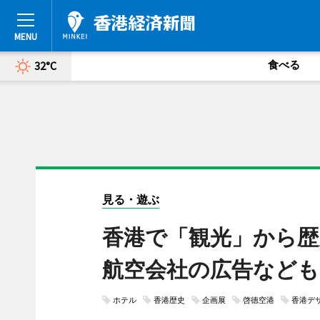
食べる
32°C
見る・遊ぶ
香港で「観光」から
航空会社の広告なども
ホテル
香港歴史
企画展
啓徳空港
香港デ