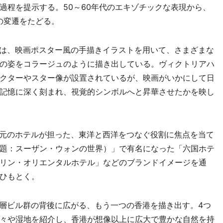
過程を提示する。50～60年代のエキゾチックな表現から、
の変遷をたどる。
は、映画ポスター風の手描きイラストを用いて、さまざまな
の姿をコラージュのように描き出している。ヴィクトリアハ
クターやスター像が設置されているが、映画がいかにして日
記憶に深く刻まれ、視覚的シンボルへと昇華させたかを映し
元のホテルが担った、東洋と西洋をつなぐ役割に焦点を当て
 Wong（邦題：スーザン・ウォンの世界）」で有名になった「六国ホテ
リン・オリエンタルホテル」などのブランドイメージを通
ひもとく。
層ビル群の背後に広がる、もう一つの香港を描き出す。4つ
々や湿地を紹介し、香港が想像以上に広大で豊かな自然を持