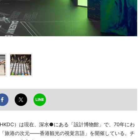
KDC）は現在、深水●にある「設計博物館」で、70年にわ
「旅港の次元――香港観光の視覚言語」を開催している。チ