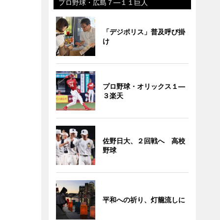
プロ野球・広島７―１１巨人
「デジポリス」普及呼び掛
け
プロ野球・オリックス１―
３楽天
佐野日大、２回戦へ 高校
野球
平和への祈り、灯籠流しに