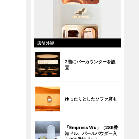
店舗外観
2階にバーカウンターを設
置
ゆったりとしたソファ席も
「Empress Wu」（286香
港ドル、パールパウダー入