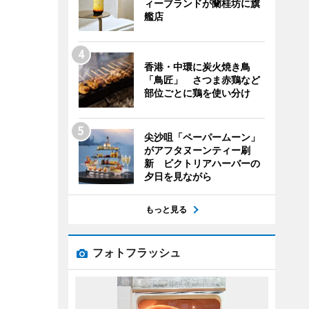
ィーブランドが蘭桂坊に旗
艦店
香港・中環に炭火焼き鳥
「鳥匠」 さつま赤鶏など
部位ごとに鶏を使い分け
尖沙咀「ペーパームーン」
がアフタヌーンティー刷
新 ビクトリアハーバーの
夕日を見ながら
もっと見る
フォトフラッシュ