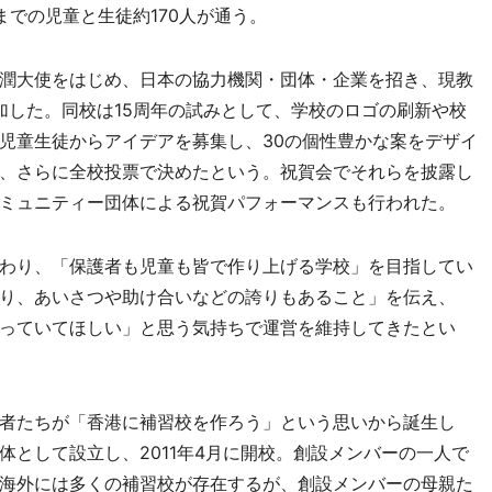
での児童と生徒約170人が通う。
潤大使をはじめ、日本の協力機関・団体・企業を招き、現教
参加した。同校は15周年の試みとして、学校のロゴの刷新や校
児童生徒からアイデアを募集し、30の個性豊かな案をデザイ
、さらに全校投票で決めたという。祝賀会でそれらを披露し
ミュニティー団体による祝賀パフォーマンスも行われた。
わり、「保護者も児童も皆で作り上げる学校」を目指してい
り、あいさつや助け合いなどの誇りもあること」を伝え、
っていてほしい」と思う気持ちで運営を維持してきたとい
者たちが「香港に補習校を作ろう」という思いから誕生し
として設立し、2011年4月に開校。創設メンバーの一人で
海外には多くの補習校が存在するが、創設メンバーの母親た