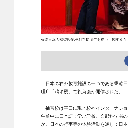
香港日本人補習授業校創立15周年を祝い、鏡開きも
日本の在外教育施設の一つである香港日本
理店「聘珍楼」で祝賀会が開催された。
補習校は平日に現地校やインターナショ
午前中に日本語で学ぶ学校。文部科学省の
か、日本の行事等の体験活動を通して日本文