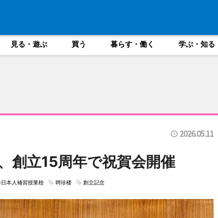
見る・遊ぶ
買う
暮らす・働く
学ぶ・知る
2026.05.11
、創立15周年で祝賀会開催
港日本人補習授業校
聘珍楼
創立記念