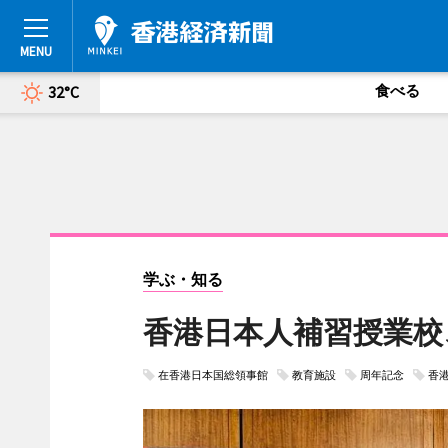
食べる
32°C
学ぶ・知る
香港日本人補習授業校
在香港日本国総領事館
教育施設
周年記念
香