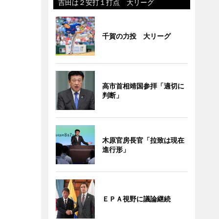
吉田は２安打１打点 大リーグ
千賀の力投 大リーグ
高市首相靖国参拝「適切に
判断」
木原官房長官「拉致は現在
進行形」
ＥＰＡ視野に議論継続