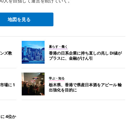
00人を目指して運営を続けていく。
地図を見る
暮らす・働く
ンズ教
香港の日系企業に持ち直しの兆し DI値が
プラスに、金融がけん引
学ぶ・知る
場に 1
栃木県、香港で県産日本酒をアピール 輸
出強化を目的に
に 4位か