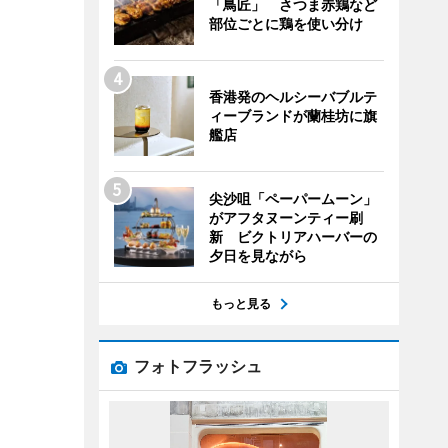
「鳥匠」 さつま赤鶏など
部位ごとに鶏を使い分け
香港発のヘルシーバブルテ
ィーブランドが蘭桂坊に旗
艦店
尖沙咀「ペーパームーン」
がアフタヌーンティー刷
新 ビクトリアハーバーの
夕日を見ながら
もっと見る
フォトフラッシュ