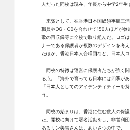
人だった同校は現在、年長から中学2年生ま
来賓として、在香港日本国総領事館三浦
職員やOG・OBを合わせて150人ほどが
歌の再収録等に全校で取り組んだ。ロゴは
ナーである保護者が複数のデザインを考え
たほか、香港日本人合唱団など、日本人コ
同校の特徴は運営に保護者たちが強く関
る点。「海外で育っても日本には四季があ
「日本人としてのアイデンティティーを持
う。
同校の始まりは、香港に住む数人の保護
た。開校に向けて署名活動をし、非営利団体
あるリン美雪さんは、あいさつの中で、「