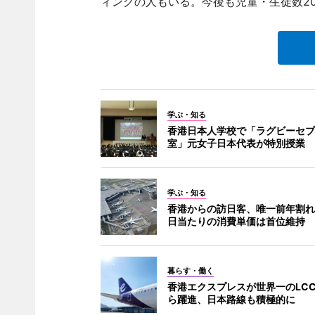
ィングの人もいる。今後も児童・生徒数2
学ぶ・知る
香港日本人学校で「ラグビーセブ
室」元女子日本代表が特別授業
学ぶ・知る
香港からの訪日客、唯一前年割れ市
日当たりの消費単価は首位維持
暮らす・働く
香港エクスプレスが世界一のLCC
ら躍進、日本路線も積極的に