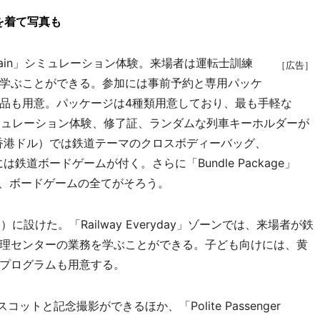
を着て写真も
Captain」シミュレーション体験。来場者は運転士訓練
［広告］
学ぶことができる。参加には事前予約と専用パッケ
品も用意。パッケージは4種類用意しており、最も手軽な
ル）はシミュレーション体験、修了証、ランダムな列車キーホルダーが
」（198香港ドル）では鉄道テーマのクロスボディーバッグ、
ル）には鉄道ボードゲームが付く。さらに「Bundle Package」
グ、ボードゲームの全てがそろう。
けた。「Railway Everyday」ゾーンでは、来場者が鉄
理センターの業務を学ぶことができる。子ども向けには、黄
プログラムも用意する。
マスコットと記念撮影ができるほか、「Polite Passenger