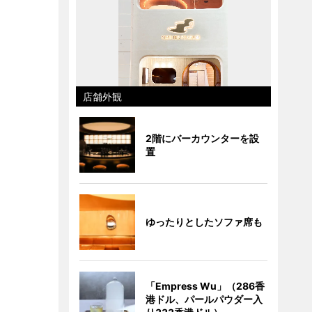
店舗外観
2階にバーカウンターを設
置
ゆったりとしたソファ席も
「Empress Wu」（286香
港ドル、パールパウダー入