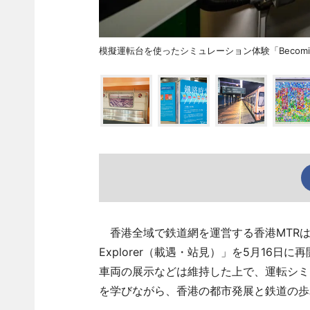
模擬運転台を使ったシミュレーション体験「Becoming a 
香港全域で鉄道網を運営する香港MTRは紅●駅構
Explorer（載遇・站見）」を5月16
車両の展示などは維持した上で、運転シミ
を学びながら、香港の都市発展と鉄道の歩