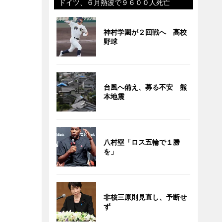
ドイツ、６月熱波で９６００人死亡
神村学園が２回戦へ 高校
野球
台風へ備え、募る不安 熊
本地震
八村塁「ロス五輪で１勝
を」
非核三原則見直し、予断せ
ず