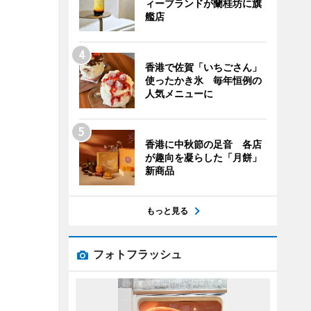
ィーブランドが蘭桂坊に旗
艦店
香港で佐賀「いちごさん」
使ったかき氷 毎年恒例の
人気メニューに
香港に中秋節の足音 各店
が趣向を凝らした「月餅」
新商品
もっと見る
フォトフラッシュ