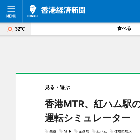
食べる
32°C
見る・遊ぶ
香港MTR、紅ハム駅
運転シミュレーター
鉄道
MTR
企画展
紅ハム
体験型展示