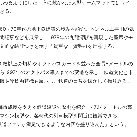
験が楽しめるようにした。床に敷かれた大型ゲームマットではサイ
きる。
ンでは、1960～70年代の地下鉄建設の歩みを紹介。トンネル工事用の気
聞記事などを展示し、1979年の九龍湾駅を再現した座席やモ
覚的な結びつきを示す「貴重な」資料群を用意する。
、2500枚以上の切符やオクトパスカードを並べた全長5メートルの
ら1997年のオクトパス導入までの変遷を示し、鉄道文化と市
服や硬貨両替機も展示し、鉄道の日常を懐かしく振り返るこ
アでは、都市成長を支える鉄道建設の歴史を紹介。4724メートルの高
マシン模型や、各時代の列車模型を間近に観賞できる
用意し、「鉄道ファンが満足できるような内容を盛り込んだ」という。