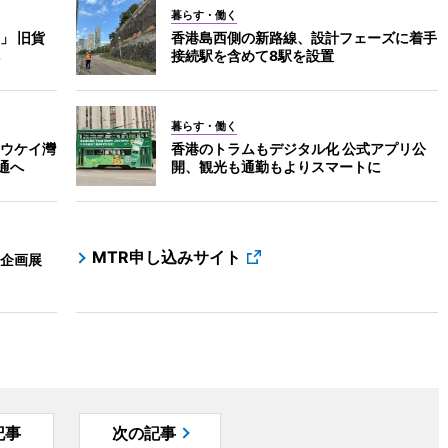
暮らす・働く
」 旧貨
香港島西側の新路線、設計フェーズに着手
接続駅を含めて8駅を設置
暮らす・働く
ウケイ灣
香港のトラムもデジタル化 公式アプリ公
通へ
開、観光も通勤もよりスマートに
MTR申し込みサイト
企画展
記事
次の記事