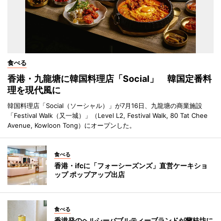
食べる
香港・九龍塘に韓国料理店「Social」 韓国定番料
理を現代風に
韓国料理店「Social（ソーシャル）」が7月16日、九龍塘の商業施設
「Festival Walk（又一城）」（Level L2, Festival Walk, 80 Tat Chee
Avenue, Kowloon Tong）にオープンした。
食べる
香港・ifcに「フォーシーズンズ」直営ケーキショ
ップ ポップアップ出店
食べる
香港発のヘルシーバブルティーブランドが蘭桂坊に