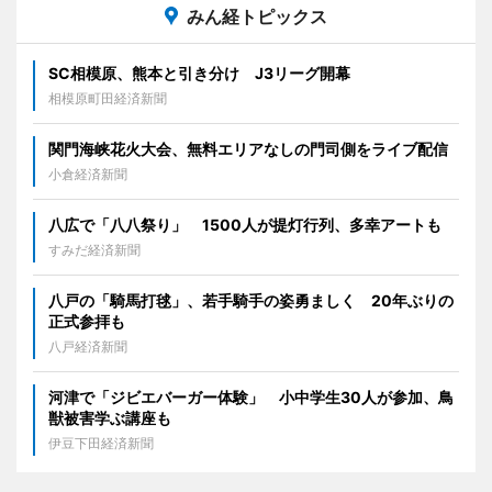
みん経トピックス
SC相模原、熊本と引き分け J3リーグ開幕
相模原町田経済新聞
関門海峡花火大会、無料エリアなしの門司側をライブ配信
小倉経済新聞
八広で「八八祭り」 1500人が提灯行列、多幸アートも
すみだ経済新聞
八戸の「騎馬打毬」、若手騎手の姿勇ましく 20年ぶりの
正式参拝も
八戸経済新聞
河津で「ジビエバーガー体験」 小中学生30人が参加、鳥
獣被害学ぶ講座も
伊豆下田経済新聞