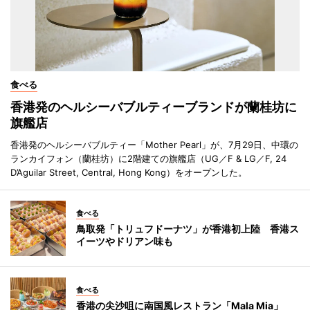
食べる
香港発のヘルシーバブルティーブランドが蘭桂坊に
旗艦店
香港発のヘルシーバブルティー「Mother Pearl」が、7月29日、中環の
ランカイフォン（蘭桂坊）に2階建ての旗艦店（UG／F & LG／F, 24
D’Aguilar Street, Central, Hong Kong）をオープンした。
食べる
鳥取発「トリュフドーナツ」が香港初上陸 香港ス
イーツやドリアン味も
食べる
香港の尖沙咀に南国風レストラン「Mala Mia」