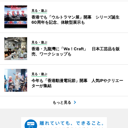
見る・遊ぶ
香港でも「ウルトラマン展」開幕 シリーズ誕生
60周年を記念、体験型展示も
見る・遊ぶ
香港・九龍灣に「Wa！Craft」 日本工芸品を販
売、ワークショップも
見る・遊ぶ
今年も「香港動漫電玩節」開幕 人気IPやクリエー
ターが集結
もっと見る