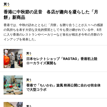
買う
香港に中秋節の足音 各店が趣向を凝らした「月
餅」新商品
香港では、中秋の訪れとともに「月餅」を贈り合うことが人々への感謝
の気持ちを表す大切な文化的慣習として今も受け継がれている中、8月
に入り香港のレストランやベーカリーなど各社が相次ぎ今年の月餅のラ
インアップを発表した。
買う
日本セレクトショップ「RAGTAG」香港初上陸
ローカライズ展開も
買う
香港で「ちいかわ」旋風 映画公開に合わせ街全体
で大型コラボ
買う