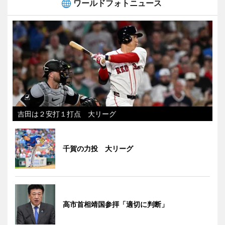
ワールドフォトニュース
吉田は２安打１打点 大リーグ
千賀の力投 大リーグ
高市首相靖国参拝「適切に判断」