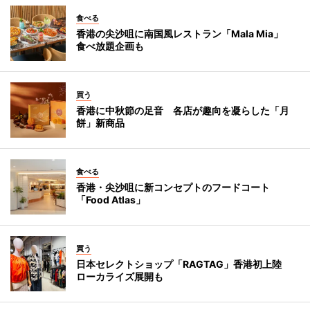
食べる
香港の尖沙咀に南国風レストラン「Mala Mia」
食べ放題企画も
買う
香港に中秋節の足音 各店が趣向を凝らした「月
餅」新商品
食べる
香港・尖沙咀に新コンセプトのフードコート
「Food Atlas」
買う
日本セレクトショップ「RAGTAG」香港初上陸
ローカライズ展開も