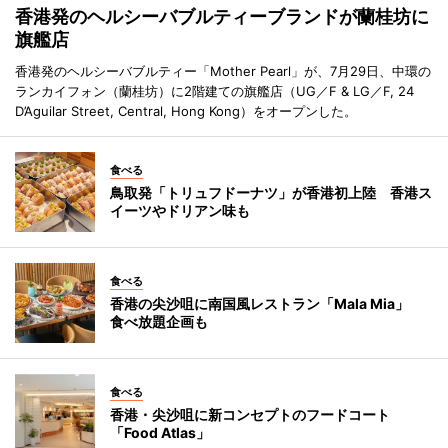
香港発のヘルシーバブルティーブランドが蘭桂坊に
旗艦店
香港発のヘルシーバブルティー「Mother Pearl」が、7月29日、中環の
ランカイフォン（蘭桂坊）に2階建ての旗艦店（UG／F & LG／F, 24
D’Aguilar Street, Central, Hong Kong）をオープンした。
食べる
鳥取発「トリュフドーナツ」が香港初上陸 香港ス
イーツやドリアン味も
食べる
香港の尖沙咀に南国風レストラン「Mala Mia」
食べ放題企画も
食べる
香港・尖沙咀に新コンセプトのフードコート
「Food Atlas」