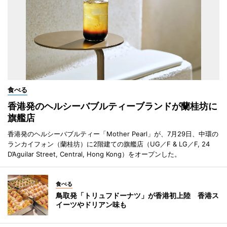
食べる
香港発のヘルシーバブルティーブランドが蘭桂坊に
旗艦店
香港発のヘルシーバブルティー「Mother Pearl」が、7月29日、中環の
ランカイフォン（蘭桂坊）に2階建ての旗艦店（UG／F & LG／F, 24
D’Aguilar Street, Central, Hong Kong）をオープンした。
食べる
鳥取発「トリュフドーナツ」が香港初上陸 香港ス
イーツやドリアン味も