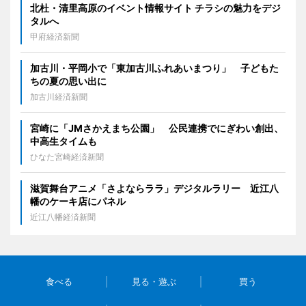
北杜・清里高原のイベント情報サイト チラシの魅力をデジ
タルへ
甲府経済新聞
加古川・平岡小で「東加古川ふれあいまつり」 子どもた
ちの夏の思い出に
加古川経済新聞
宮崎に「JMさかえまち公園」 公民連携でにぎわい創出、
中高生タイムも
ひなた宮崎経済新聞
滋賀舞台アニメ「さよならララ」デジタルラリー 近江八
幡のケーキ店にパネル
近江八幡経済新聞
食べる
見る・遊ぶ
買う