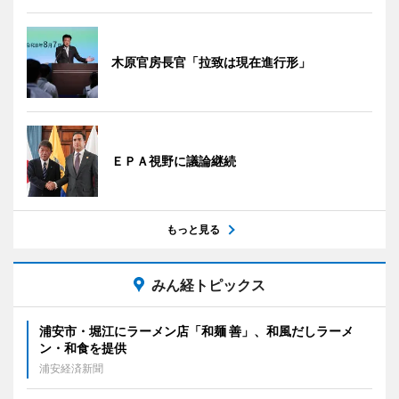
木原官房長官「拉致は現在進行形」
ＥＰＡ視野に議論継続
もっと見る
みん経トピックス
浦安市・堀江にラーメン店「和麺 善」、和風だしラーメ
ン・和食を提供
浦安経済新聞