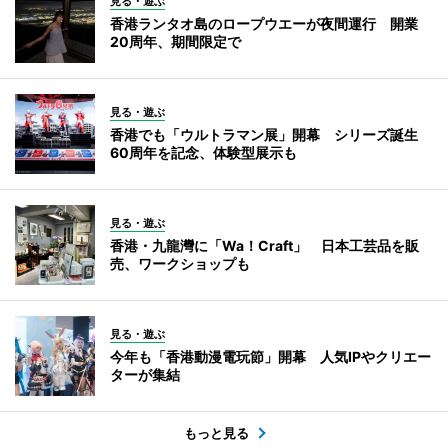
見る・遊ぶ
香港ランタオ島のロープウエーが夜間運行 開業
20周年、期間限定で
見る・遊ぶ
香港でも「ウルトラマン展」開幕 シリーズ誕生
60周年を記念、体験型展示も
見る・遊ぶ
香港・九龍灣に「Wa！Craft」 日本工芸品を販
売、ワークショップも
見る・遊ぶ
今年も「香港動漫電玩節」開幕 人気IPやクリエー
ターが集結
もっと見る