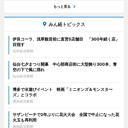
もっと見る
みん経トピックス
伊良コーラ、浅草観音前に直営5店舗目 「300年続く店」
目指す
浅草経済新聞
仙台七夕まつり開幕 中心部商店街に大型飾り300本、青
空の下で風に揺れ
仙台経済新聞
博多で水遊びイベント 映画「ミニオンズ＆モンスター
ズ」とコラボ
博多経済新聞
サザンビーチで2年ぶりに花火大会 全国で中止になった花
火玉も再利用
湘南経済新聞