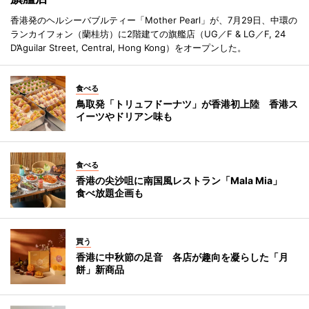
香港発のヘルシーバブルティー「Mother Pearl」が、7月29日、中環の
ランカイフォン（蘭桂坊）に2階建ての旗艦店（UG／F & LG／F, 24
D’Aguilar Street, Central, Hong Kong）をオープンした。
食べる
鳥取発「トリュフドーナツ」が香港初上陸 香港ス
イーツやドリアン味も
食べる
香港の尖沙咀に南国風レストラン「Mala Mia」
食べ放題企画も
買う
香港に中秋節の足音 各店が趣向を凝らした「月
餅」新商品