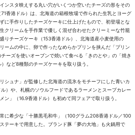
インスタ映えする丸い穴がいくつか空いたチーズの形をその
キ（71香港ドル）は、北海道の箱根牧場で作られた生乳とヨーグ
ずに手作りしたチーズケーキに仕上げたもので、初登場とな
生クリームを手作業で優しく混ぜ合わせたクリーミーな竹籠
盛りチーズケーキ（153香港ドル）、北海道産小麦使用の
リームの中に、卵で作ったなめらかプリンを挟んだ「プリン
類のチーズを使いオーブンで焼いて食べる「きのとや」の「焼き
ドル）など8種類のチーズケーキを取り扱う。
リシュナ」が監修した北海道の流氷をモチーフにした青いカ
ドル）や、札幌のソウルフードであるラーメンとスープカレー
ン」（16.9香港ドル）も初めて同フェアで取り扱う。
希少な「十勝黒毛和牛」（100グラム208香港ドル／100
ステーキで用意した。ブランド豚「夢の大地」も火鍋用で