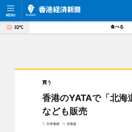
食べる
32°C
買う
香港のYATAで「北
なども販売
日本食材
北海道