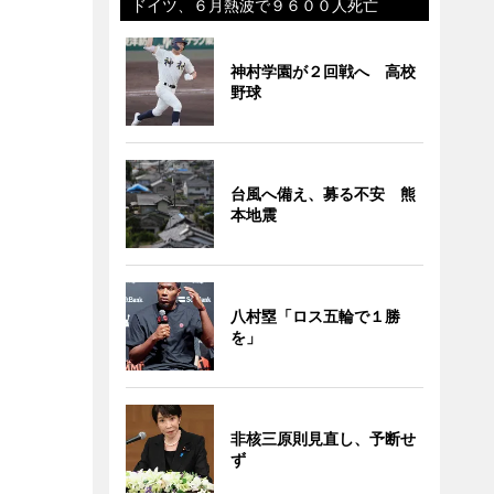
ドイツ、６月熱波で９６００人死亡
神村学園が２回戦へ 高校
野球
台風へ備え、募る不安 熊
本地震
八村塁「ロス五輪で１勝
を」
非核三原則見直し、予断せ
ず