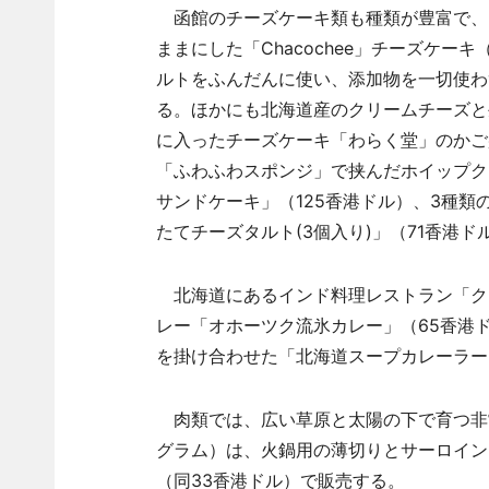
函館のチーズケーキ類も種類が豊富で、
ままにした「Chacochee」チーズケー
ルトをふんだんに使い、添加物を一切使わ
る。ほかにも北海道産のクリームチーズと
に入ったチーズケーキ「わらく堂」のかご
「ふわふわスポンジ」で挟んだホイップク
サンドケーキ」（125香港ドル）、3種
たてチーズタルト(3個入り)」（71香港
北海道にあるインド料理レストラン「ク
レー「オホーツク流氷カレー」（65香港
を掛け合わせた「北海道スープカレーラーメ
肉類では、広い草原と太陽の下で育つ非常に
グラム）は、火鍋用の薄切りとサーロイン
（同33香港ドル）で販売する。