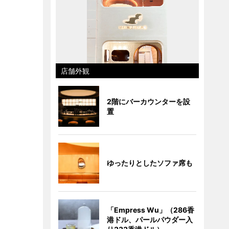
店舗外観
2階にバーカウンターを設
置
ゆったりとしたソファ席も
「Empress Wu」（286香
港ドル、パールパウダー入