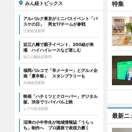
みん経トピックス
特集
アルバルク東京がミニバスイベント「バ
スケの日」 男女17チームが参戦
江東経済新聞
近江八幡で親子イベント、200組が来
場 ハイハイレースなど楽しむ
近江八幡経済新聞
福岡パルコで「辛メーター」とグルメ企
画「夏辛祭」 スタンプラリーも
天神経済新聞
映画「ハチミツとクローバー」デジタル
版、渋谷でリバイバル上映
シブヤ経済新聞
最新ニ
沼津の小中学生が地域情報誌「うらっ
ち」制作へ プロ講座で表現力磨く