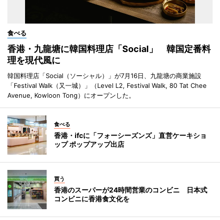
食べる
香港・九龍塘に韓国料理店「Social」 韓国定番料
理を現代風に
韓国料理店「Social（ソーシャル）」が7月16日、九龍塘の商業施設
「Festival Walk（又一城）」（Level L2, Festival Walk, 80 Tat Chee
Avenue, Kowloon Tong）にオープンした。
食べる
香港・ifcに「フォーシーズンズ」直営ケーキショ
ップ ポップアップ出店
買う
香港のスーパーが24時間営業のコンビニ 日本式
コンビニに香港食文化を