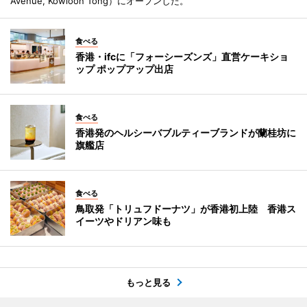
Avenue, Kowloon Tong）にオープンした。
食べる
香港・ifcに「フォーシーズンズ」直営ケーキショ
ップ ポップアップ出店
食べる
香港発のヘルシーバブルティーブランドが蘭桂坊に
旗艦店
食べる
鳥取発「トリュフドーナツ」が香港初上陸 香港ス
イーツやドリアン味も
もっと見る