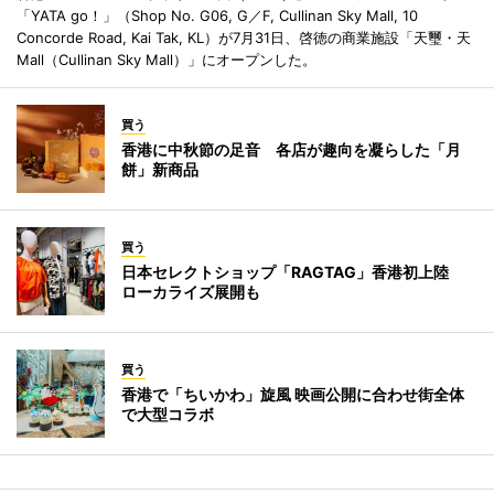
「YATA go！」（Shop No. G06, G／F, Cullinan Sky Mall, 10
Concorde Road, Kai Tak, KL）が7月31日、啓徳の商業施設「天璽・天
Mall（Cullinan Sky Mall）」にオープンした。
買う
香港に中秋節の足音 各店が趣向を凝らした「月
餅」新商品
買う
日本セレクトショップ「RAGTAG」香港初上陸
ローカライズ展開も
買う
香港で「ちいかわ」旋風 映画公開に合わせ街全体
で大型コラボ