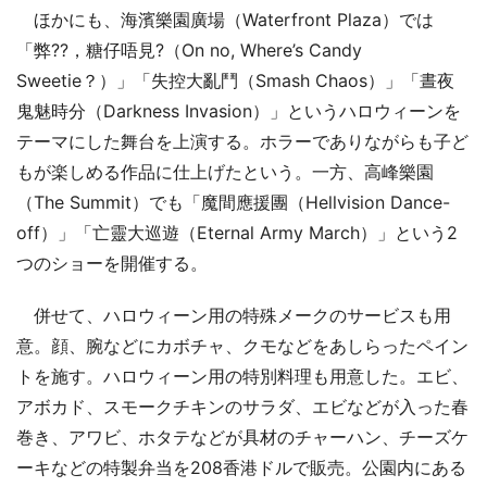
ほかにも、海濱樂園廣場（Waterfront Plaza）では
「弊??，糖仔唔見?（On no, Where’s Candy
Sweetie？）」「失控大亂鬥（Smash Chaos）」「晝夜
鬼魅時分（Darkness Invasion）」というハロウィーンを
テーマにした舞台を上演する。ホラーでありながらも子ど
もが楽しめる作品に仕上げたという。一方、高峰樂園
（The Summit）でも「魔間應援團（Hellvision Dance-
off）」「亡靈大巡遊（Eternal Army March）」という2
つのショーを開催する。
併せて、ハロウィーン用の特殊メークのサービスも用
意。顔、腕などにカボチャ、クモなどをあしらったペイン
トを施す。ハロウィーン用の特別料理も用意した。エビ、
アボカド、スモークチキンのサラダ、エビなどが入った春
巻き、アワビ、ホタテなどが具材のチャーハン、チーズケ
ーキなどの特製弁当を208香港ドルで販売。公園内にある