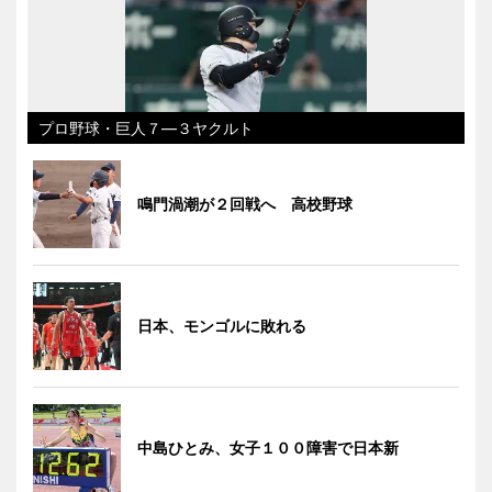
プロ野球・巨人７―３ヤクルト
鳴門渦潮が２回戦へ 高校野球
日本、モンゴルに敗れる
中島ひとみ、女子１００障害で日本新