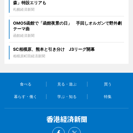
森」特設エリアも
札幌経済新聞
OMO5函館で「函館夜景の日」 手回しオルガンで野外劇
テーマ曲
函館経済新聞
SC相模原、熊本と引き分け J3リーグ開幕
相模原町田経済新聞
食べる
見る・遊ぶ
買う
暮らす・働く
学ぶ・知る
特集