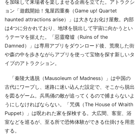
を加味して来場者を楽しませる企画を立てた。アトラクシ
ョン「遊戲開始！鬼屋四重奏（Game up! Quartet
haunted attractions arise）」は大きなお化け屋敷。内部
は4つに分かれており、地球を脱出して宇宙に向かうとい
うテーマを据えた。「惡靈廢墟（Ruins of the
Damned）」は専用アプリをダウンロード後、荒廃した街
や森の中を歩きながらアプリを使って宝物を探す新しいタ
イプのアトラクション。
「秦陵大逃脱（Mausoleum of Madness）」は中国の
古代にワープし、迷路に迷い込んだ設定で、そこから脱出
を図るゲーム。兵馬俑の敵が追ってくるので捕まらないよ
うにしなければならない。「咒偶（The House of Wraith
Puppet）」は呪われた家を探検する。大広間、客室、浴
室などを巡るが、至る所で恐怖体験ができる仕掛けを用意
する。