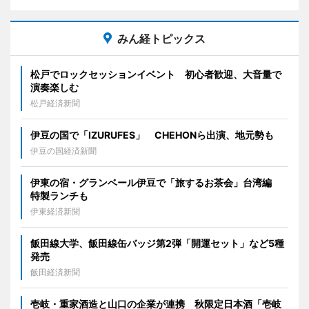
みん経トピックス
松戸でロックセッションイベント 初心者歓迎、大音量で
演奏楽しむ
松戸経済新聞
伊豆の国で「IZURUFES」 CHEHONら出演、地元勢も
伊豆の国経済新聞
伊東の宿・グランベール伊豆で「旅するお茶会」台湾編
特製ランチも
伊東経済新聞
飯田線大学、飯田線缶バッジ第2弾「開運セット」など5種
発売
飯田経済新聞
壱岐・重家酒造と山口の企業が連携 秋限定日本酒「壱岐