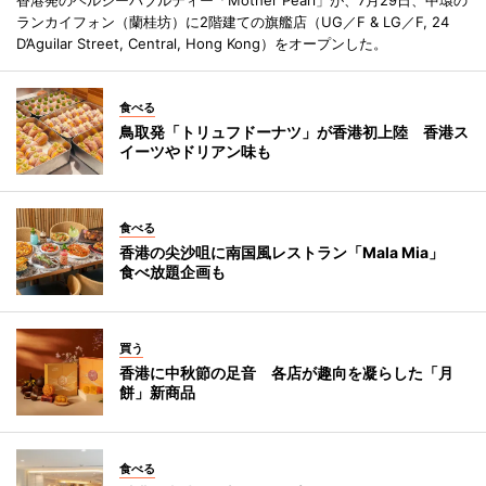
ランカイフォン（蘭桂坊）に2階建ての旗艦店（UG／F & LG／F, 24
D’Aguilar Street, Central, Hong Kong）をオープンした。
食べる
鳥取発「トリュフドーナツ」が香港初上陸 香港ス
イーツやドリアン味も
食べる
香港の尖沙咀に南国風レストラン「Mala Mia」
食べ放題企画も
買う
香港に中秋節の足音 各店が趣向を凝らした「月
餅」新商品
食べる