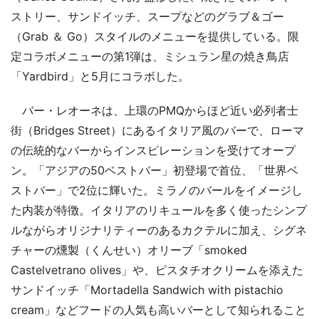
ストリー、サンドイッチ、スープなどのグラブ＆ゴー
（Grab ＆ Go）スタイルのメニューを提供している。限
定コラボメニューの第1弾は、ミシュラン星の焼き鳥店
「Yardbird」と5月にコラボした。
バー・レオーネは、上環のPMQからほど近い必列者士
街（Bridges Street）にあるイタリア風のバーで、ローマ
の伝統的なバーからインスピレーションを受けてオープ
ン。「アジアの50ベストバー」初登場で首位、「世界ベ
ストバー」で2位に輝いた。ミラノのバールをイメージし
た内装が特徴。イタリアのリキュールを多く使ったシンプ
ルながらオリジナリティーのあるカクテルに加え、シグネ
チャーの燻製（くんせい）オリーブ「smoked
Castelvetrano olives」や、ピスタチオクリームを添えた
サンドイッチ「Mortadella Sandwich with pistachio
cream」などフードの人気も高いバーとして知られること