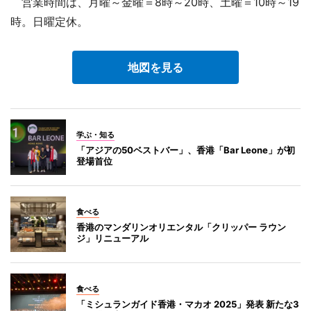
営業時間は、月曜～金曜＝8時～20時、土曜＝10時～19
時。日曜定休。
地図を見る
学ぶ・知る
「アジアの50ベストバー」、香港「Bar Leone」が初
登場首位
食べる
香港のマンダリンオリエンタル「クリッパー ラウン
ジ」リニューアル
食べる
「ミシュランガイド香港・マカオ 2025」発表 新たな3