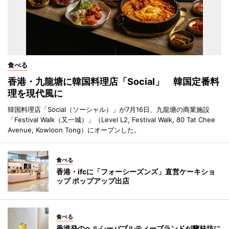
食べる
香港・九龍塘に韓国料理店「Social」 韓国定番料
理を現代風に
韓国料理店「Social（ソーシャル）」が7月16日、九龍塘の商業施設
「Festival Walk（又一城）」（Level L2, Festival Walk, 80 Tat Chee
Avenue, Kowloon Tong）にオープンした。
食べる
香港・ifcに「フォーシーズンズ」直営ケーキショ
ップ ポップアップ出店
食べる
香港発のヘルシーバブルティーブランドが蘭桂坊に