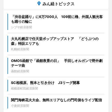
みん経トピックス
「渋谷盆踊り」に6万7000人 109前に櫓、外国人観光客
も踊りの輪に
シブヤ経済新聞
大丸札幌店で任天堂ポップアップストア 「どうぶつの
森」特設エリアも
札幌経済新聞
OMO5函館で「函館夜景の日」 手回しオルガンで野外劇
テーマ曲
函館経済新聞
SC相模原、熊本と引き分け J3リーグ開幕
相模原町田経済新聞
関門海峡花火大会、無料エリアなしの門司側をライブ配信
小倉経済新聞