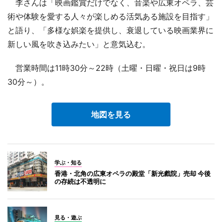
李さんは「映画鑑賞だけでなく、音楽や広東オペラ、芸
術や体験を愛する人々が楽しめる活気ある施設を目指す」
と語り、「多様な娯楽を提供し、衰退している映画業界に
新しい風を吹き込みたい」と意気込む。
営業時間は11時30分～22時（土曜・日曜・祝日は9時
30分～）。
地図を見る
学ぶ・知る
香港・北角の広東オペラの殿堂「新光戲院」売却 今後
の存続は不透明に
見る・遊ぶ