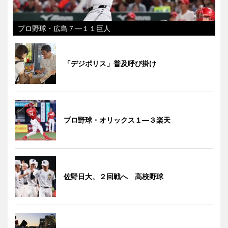
プロ野球・広島７―１１巨人
「デジポリス」普及呼び掛け
プロ野球・オリックス１―３楽天
佐野日大、２回戦へ 高校野球