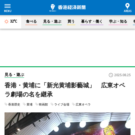
32°C
食べる
見る・遊ぶ
買う
暮らす・働く
学ぶ・知る
見る・遊ぶ
2025.08.25
香港・黄埔に「新光黄埔影藝城」 広東オペ
ラ劇場の名を継承
香港歴史
黄埔
映画館
ライブ会場
広東オペラ