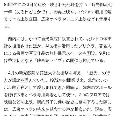
80年代に223日間連続上映された記録を持つ「時光倒流七
十年（ある日どこかで）」の再上映や、パジャマ着用で鑑
賞できる上映企画、広東オペラやアニメ上映なども予定す
る。
館内には、かつて新光戲院に設置されていたレトロ体重
計を復活させたほか、AI技術を活用したプリクラ、著名人
による書画や写真作品の無料展示スペースも開設。9月に
は香港初となる「映画館ライブ」の開催も控えている。
4月の新光戲院閉館は大きな衝撃を与え、「新光」の行
方が議論を呼んでいた。1972年の開業以来、北角のシン
ボル的存在として親しまれてきた同館は、院内の大ホール
をほぼ広東オペラ専用劇場として使い、2つのフロアでは
映画などを上映。契約満了に伴い歴史に幕を下ろした際に
は、広東オペラの将来を懸念する声が相次いだ。現在、広