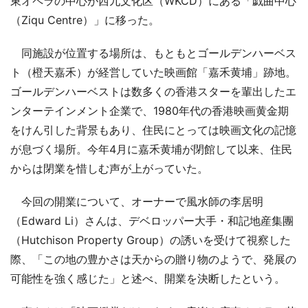
東オペラの中心が西九文化区（WKCD）にある「戯曲中心
（Ziqu Centre）」に移った。
同施設が位置する場所は、もともとゴールデンハーベス
ト（橙天嘉禾）が経営していた映画館「嘉禾黄埔」跡地。
ゴールデンハーベストは数多くの香港スターを輩出したエ
ンターテインメント企業で、1980年代の香港映画黄金期
をけん引した背景もあり、住民にとっては映画文化の記憶
が息づく場所。今年4月に嘉禾黄埔が閉館して以来、住民
からは閉業を惜しむ声が上がっていた。
今回の開業について、オーナーで風水師の李居明
（Edward Li）さんは、デベロッパー大手・和記地産集團
（Hutchison Property Group）の誘いを受けて視察した
際、「この地の豊かさは天からの贈り物のようで、発展の
可能性を強く感じた」と述べ、開業を決断したという。