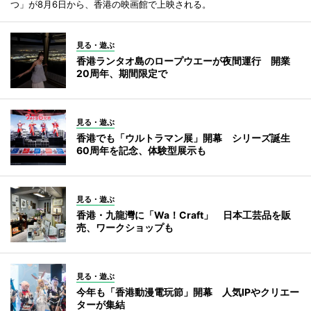
つ」が8月6日から、香港の映画館で上映される。
見る・遊ぶ
香港ランタオ島のロープウエーが夜間運行 開業
20周年、期間限定で
見る・遊ぶ
香港でも「ウルトラマン展」開幕 シリーズ誕生
60周年を記念、体験型展示も
見る・遊ぶ
香港・九龍灣に「Wa！Craft」 日本工芸品を販
売、ワークショップも
見る・遊ぶ
今年も「香港動漫電玩節」開幕 人気IPやクリエー
ターが集結