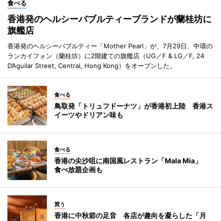
食べる
香港発のヘルシーバブルティーブランドが蘭桂坊に
旗艦店
香港発のヘルシーバブルティー「Mother Pearl」が、7月29日、中環の
ランカイフォン（蘭桂坊）に2階建ての旗艦店（UG／F & LG／F, 24
D’Aguilar Street, Central, Hong Kong）をオープンした。
食べる
鳥取発「トリュフドーナツ」が香港初上陸 香港ス
イーツやドリアン味も
食べる
香港の尖沙咀に南国風レストラン「Mala Mia」
食べ放題企画も
買う
香港に中秋節の足音 各店が趣向を凝らした「月