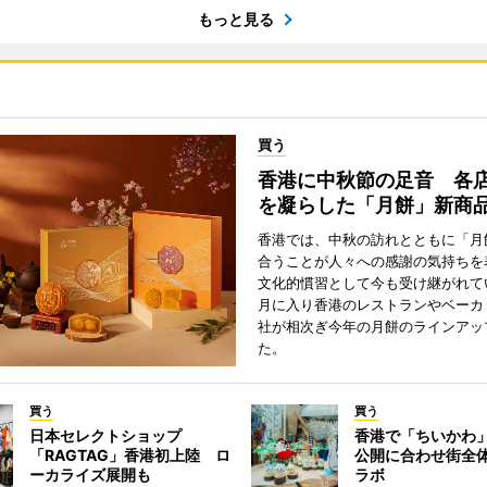
もっと見る
買う
香港に中秋節の足音 各
を凝らした「月餅」新商
香港では、中秋の訪れとともに「月
合うことが人々への感謝の気持ちを
文化的慣習として今も受け継がれて
月に入り香港のレストランやベーカ
社が相次ぎ今年の月餅のラインアッ
た。
買う
買う
日本セレクトショップ
香港で「ちいかわ」
「RAGTAG」香港初上陸 ロ
公開に合わせ街全
ーカライズ展開も
ラボ