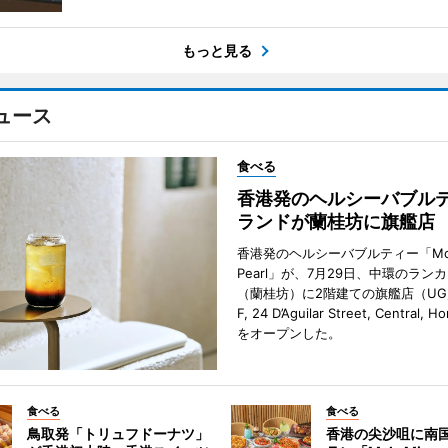
もっと見る
ュース
食べる
香港発のヘルシーバブル
ランドが蘭桂坊に旗艦店
香港発のヘルシーバブルティー「Mot
Pearl」が、7月29日、中環のラン
（蘭桂坊）に2階建ての旗艦店（UG／F
F, 24 D’Aguilar Street, Central, 
をオープンした。
食べる
食べる
鳥取発「トリュフドーナツ」
香港の尖沙咀に南