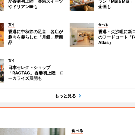
が香港初上陸 香港スイーツ
ラン「Mala Mia
やドリアン味も
企画も
買う
食べる
香港に中秋節の足音 各店が
香港・尖沙咀に新
趣向を凝らした「月餅」新商
のフードコート「F
品
Atlas」
買う
日本セレクトショップ
「RAGTAG」香港初上陸 ロ
ーカライズ展開も
もっと見る
食べる