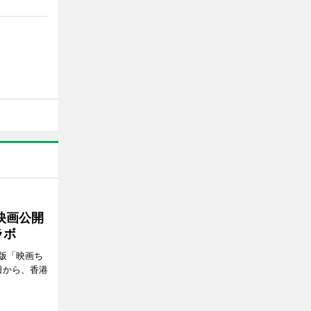
映画公開
ラボ
版「映画ち
日から、香港