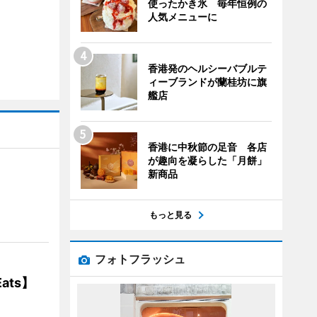
使ったかき氷 毎年恒例の
人気メニューに
香港発のヘルシーバブルテ
ィーブランドが蘭桂坊に旗
艦店
香港に中秋節の足音 各店
が趣向を凝らした「月餅」
新商品
】
もっと見る
フォトフラッシュ
ats】