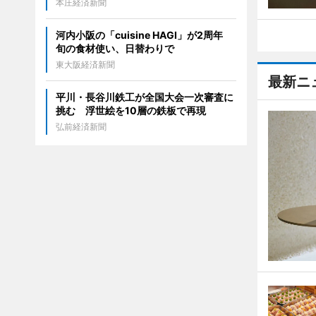
本庄経済新聞
河内小阪の「cuisine HAGI」が2周年
旬の食材使い、日替わりで
東大阪経済新聞
最新ニ
平川・長谷川鉄工が全国大会一次審査に
挑む 浮世絵を10層の鉄板で再現
弘前経済新聞