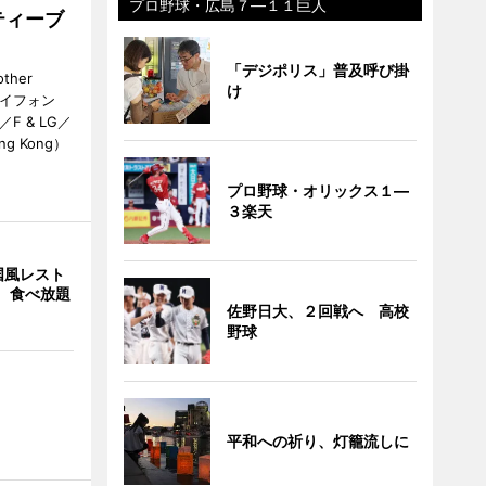
プロ野球・広島７―１１巨人
ティーブ
「デジポリス」普及呼び掛
her
け
カイフォン
 & LG／
Hong Kong）
プロ野球・オリックス１―
３楽天
国風レスト
」 食べ放題
佐野日大、２回戦へ 高校
野球
平和への祈り、灯籠流しに