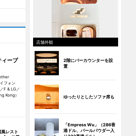
店舗外観
ティーブ
2階にバーカウンターを設
置
her
カイフォン
 & LG／
Hong Kong）
ゆったりとしたソファ席も
「Empress Wu」（286香
港ドル、パールパウダー入
国風レスト