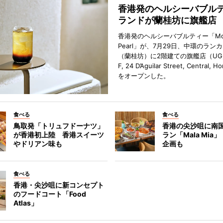
香港発のヘルシーバブル
ランドが蘭桂坊に旗艦店
香港発のヘルシーバブルティー「Mot
Pearl」が、7月29日、中環のラン
（蘭桂坊）に2階建ての旗艦店（UG／F
F, 24 D’Aguilar Street, Central, 
をオープンした。
食べる
食べる
鳥取発「トリュフドーナツ」
香港の尖沙咀に南
が香港初上陸 香港スイーツ
ラン「Mala Mia
やドリアン味も
企画も
食べる
香港・尖沙咀に新コンセプト
のフードコート「Food
Atlas」