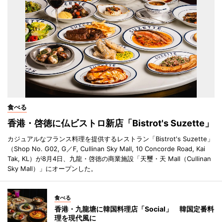
食べる
香港・啓徳に仏ビストロ新店「Bistrot's Suzette」
カジュアルなフランス料理を提供するレストラン「Bistrot's Suzette」
（Shop No. G02, G／F, Cullinan Sky Mall, 10 Concorde Road, Kai
Tak, KL）が8月4日、九龍・啓徳の商業施設「天璽・天 Mall（Cullinan
Sky Mall）」にオープンした。
食べる
香港・九龍塘に韓国料理店「Social」 韓国定番料
理を現代風に