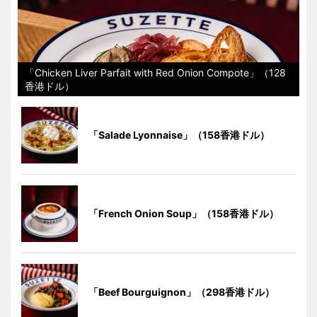
「Chicken Liver Parfait with Red Onion Compote」（128
香港ドル）
「Salade Lyonnaise」（158香港ドル）
「French Onion Soup」（158香港ドル）
「Beef Bourguignon」（298香港ドル）