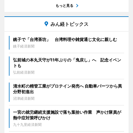
もっと見る
みん経トピックス
銚子で「台湾茶坊」 台湾料理や雑貨通じ文化に親しむ
銚子経済新聞
弘前城の本丸天守が11年ぶりの「曳戻し」へ 記念イベン
トも
弘前経済新聞
清水町の精管工業がプロテイン発売へ 自動車パーツから異
分野初進出
沼津経済新聞
一宮の就労継続支援施設で落ち葉拾い作業 声かけ隊員が
熱中症対策呼びかけ
九十九里経済新聞