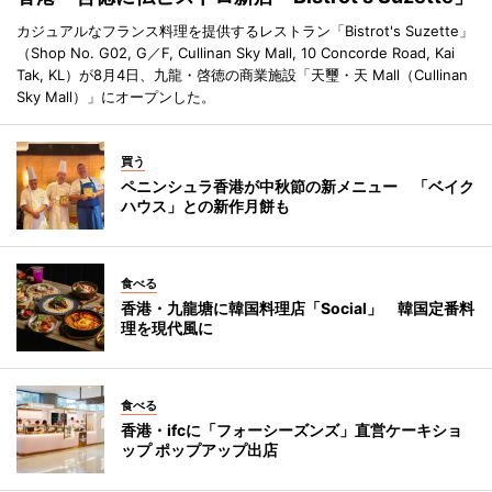
カジュアルなフランス料理を提供するレストラン「Bistrot's Suzette」
（Shop No. G02, G／F, Cullinan Sky Mall, 10 Concorde Road, Kai
Tak, KL）が8月4日、九龍・啓徳の商業施設「天璽・天 Mall（Cullinan
Sky Mall）」にオープンした。
買う
ペニンシュラ香港が中秋節の新メニュー 「ベイク
ハウス」との新作月餅も
食べる
香港・九龍塘に韓国料理店「Social」 韓国定番料
理を現代風に
食べる
香港・ifcに「フォーシーズンズ」直営ケーキショ
ップ ポップアップ出店