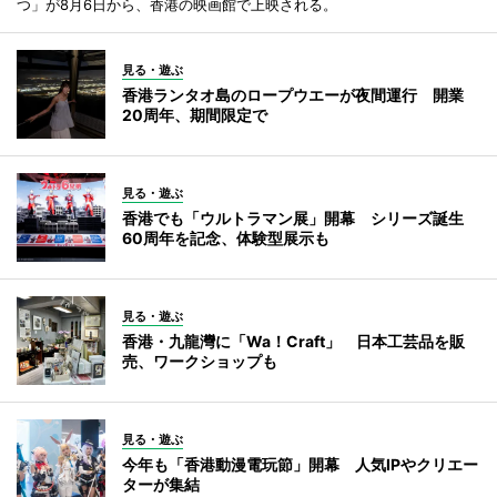
つ」が8月6日から、香港の映画館で上映される。
見る・遊ぶ
香港ランタオ島のロープウエーが夜間運行 開業
20周年、期間限定で
見る・遊ぶ
香港でも「ウルトラマン展」開幕 シリーズ誕生
60周年を記念、体験型展示も
見る・遊ぶ
香港・九龍灣に「Wa！Craft」 日本工芸品を販
売、ワークショップも
見る・遊ぶ
今年も「香港動漫電玩節」開幕 人気IPやクリエー
ターが集結